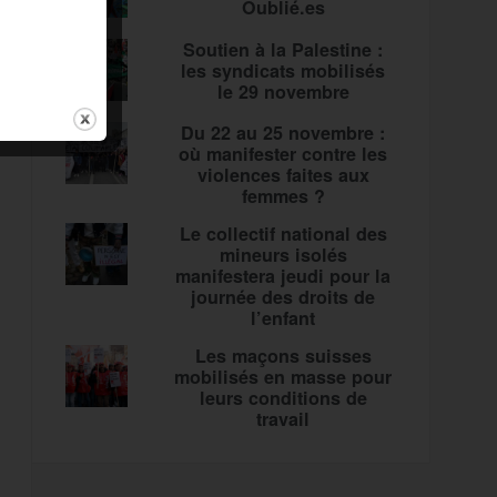
Oublié.es
Soutien à la Palestine :
les syndicats mobilisés
le 29 novembre
Du 22 au 25 novembre :
où manifester contre les
violences faites aux
femmes ?
Le collectif national des
mineurs isolés
manifestera jeudi pour la
journée des droits de
l’enfant
Les maçons suisses
mobilisés en masse pour
leurs conditions de
travail