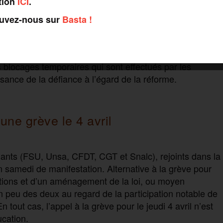
tion
ICI
.
rs qui sont retenues. Celle du 26 mars dans les Bouches-
ne assemblée générale réunit 200 enseignants, un appel
ouvez-nous sur
Basta !
ns de nombreuses localités de la région parisienne, des
anderoles accrochées à l’entrée de l’école expliquent que
dresser au collège, là des parents retirent leurs enfants
s blocages temporaires qui sont effectués par les
ance de la défiance à l’égard de la réforme.
une grève le 4 avril
nants (FSU, Unsa, CFDT, CGT et Snalc), rejoints dans la
 samedi de manifestation. Alternative à la grève pour
ations et d’un aménagement de la loi, ou moyen
n peu des deux au regard de la participation notable de
tout cas, l’appel à la grève pour le jeudi 4 avril n’est
cation.