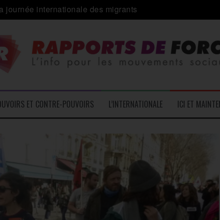
 alliance inédite » avec les associations d’usagers ?
e – L’Actu des Oublié.es
ale contre « l’une des plus grandes attaques jamais menées 
: pourquoi ça peut marcher
 le médico-social
OUVOIRS ET CONTRE-POUVOIRS
L’INTERNATIONALE
ICI ET MAINT