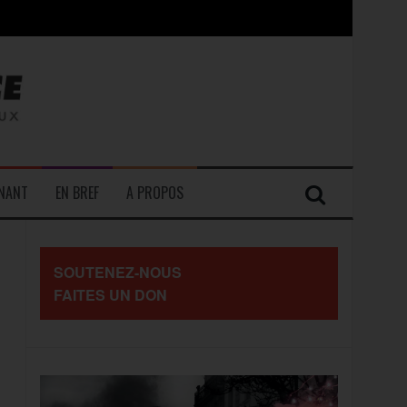
contre les travailleurs »
ENANT
EN BREF
A PROPOS
SOUTENEZ-NOUS
FAITES UN DON