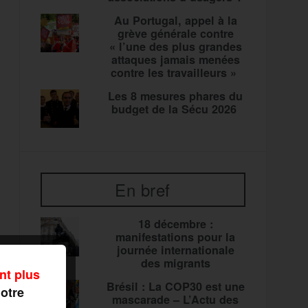
Au Portugal, appel à la
grève générale contre
« l’une des plus grandes
attaques jamais menées
contre les travailleurs »
Les 8 mesures phares du
budget de la Sécu 2026
En bref
18 décembre :
manifestations pour la
journée internationale
des migrants
nt plus
Brésil : La COP30 est une
notre
mascarade – L’Actu des