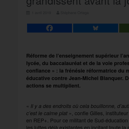
grandissent avant la j
1 avril 2019
Stéphane Ortega
Réforme de l’enseignement supérieur l’an
lycée, du baccalauréat et de la voie profes
confiance » : la frénésie réformatrice du
éducative contre Jean-Michel Blanquer. De
actions se multiplient.
«
Il y a des endroits où cela bouillonne, d’aut
», confie Gilles, institute
c’est le calme plat
en REP+. Pour ce militant de Sud-éducation l
les luttes déjà existantes en incitant toute 