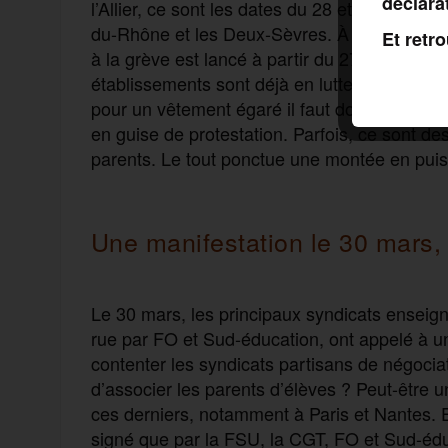
déclara
l’Allier, ce sont les dates du 28 et du 29 ma
du-Rhône et les Deux-Sèvres. À Paris, où u
Et retr
à la grève est lancé à partir du 27 mars. Da
établissements sont déjà en lutte. Ici, des b
pour un vêtement égaré il faut dorénavant s’a
en guise de protestation. Parfois, ce sont de
parents. Le tout ponctue une montée en puiss
Une manifestation le 30 mars, 
Le 30 mars, les principaux syndicats enseig
rue par FO et Sud-éducation, ont appelé à un
contenter les syndicats partisans de négoci
d’associer les parents d’élèves ? Peut-être u
ces derniers, notamment à Paris et Nantes. En 
signé que par la FSU, la CGT, FO et Sud-édu