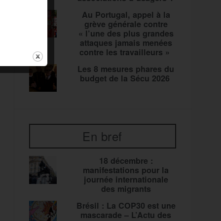
Au Portugal, appel à la
grève générale contre
« l’une des plus grandes
attaques jamais menées
contre les travailleurs »
Les 8 mesures phares du
budget de la Sécu 2026
En bref
18 décembre :
manifestations pour la
journée internationale
des migrants
Brésil : La COP30 est une
mascarade – L’Actu des