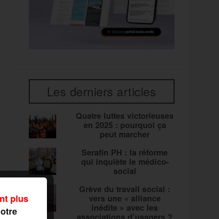
Les derniers articles
Quatre luttes victorieuses
en 2025 : pourquoi ça
peut marcher
Serafin PH : la réforme
qui inquiète le médico-
social
Grève du travail social :
nt plus
vers une « alliance
inédite » avec les
notre
associations d’usagers ?