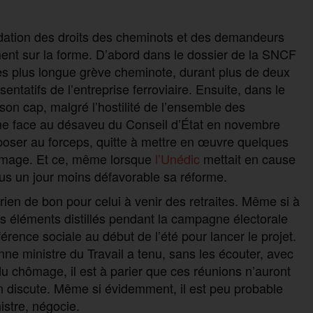
adation des droits des cheminots et des demandeurs
ement sur la forme. D’abord dans le dossier de la SNCF
des plus longue grève cheminote, durant plus de deux
entatifs de l’entreprise ferroviaire. Ensuite, dans le
son cap, malgré l’hostilité de l’ensemble des
ême face au désaveu du Conseil d’État en novembre
oser au forceps, quitte à mettre en œuvre quelques
hômage. Et ce, même lorsque
l’Unédic
mettait en cause
ous un jour moins défavorable sa réforme.
ien de bon pour celui à venir des retraites. Même si à
les éléments distillés pendant la campagne électorale
rence sociale au début de l’été pour lancer le projet.
ne ministre du Travail a tenu, sans les écouter, avec
 du chômage, il est à parier que ces réunions n’auront
on discute. Même si évidemment, il est peu probable
istre, négocie.