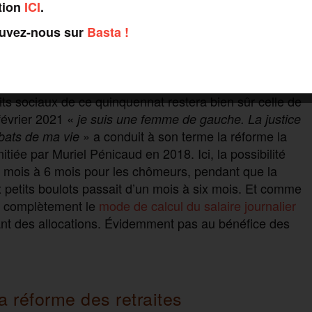
tion
ICI
.
vier 2020 en société anonyme. Même si pour le moment,
l’État. À la même date, le statut de cheminot
ouvez-nous sur
Basta !
 Avec les droits associés évidemment. Autre élément de
 D’abord sur les lignes régionales dès 2019, puis sur les
its sociaux de ce quinquennat restera bien sûr celle de
février 2021 «
j
e suis une femme de gauche. La justice
» a conduit à son terme la réforme la
mbats de ma vie
itiée par Muriel Pénicaud en 2018. Ici, la possibilité
4 mois à 6 mois pour les chômeurs, pendant que la
x petits boulots passait d’un mois à six mois. Et comme
nge complètement le
mode de calcul du salaire journalier
ant des allocations. Évidemment pas au bénéfice des
 réforme des retraites