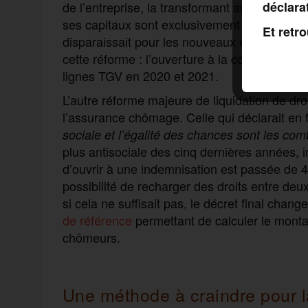
déclara
de l’entreprise, la transformant au 1er jan
ses capitaux sont exclusivement détenus par 
Et retr
disparaissait pour les nouveaux embauchés.
cette réforme : l’ouverture à la concurrence.
lignes TGV en 2020 et 2021.
L’autre réforme majeure de liquidation de dro
l’assurance chômage. Celle qui déclarait en 
sociale et l’égalité des chances sont les co
plus antisociale des cinq dernières années, in
d’ouvrir à une indemnisation est passée de 
possibilité de recharger des droits entre deu
si cela ne suffisait pas, le décret final cha
de référence
permettant de calculer le mont
chômeurs.
Une méthode à craindre pour la