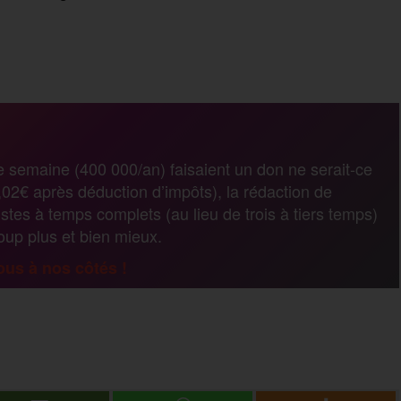
P
a
r
e semaine (400 000/an) faisaient un don ne serait-ce
02€ après déduction d’impôts), la rédaction de
t
stes à temps complets (au lieu de trois à tiers temps)
coup plus et bien mieux.
a
us à nos côtés !
g
P
e
a