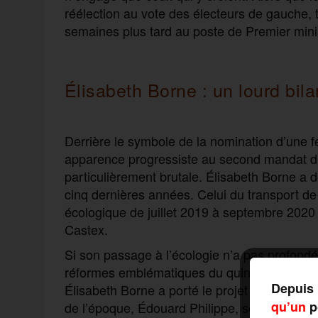
réélection au vote des électeurs de gauche, 
semaines plus tard au poste de Premier minis
Élisabeth Borne : un lourd bila
Derrière le symbole de la nomination d’une 
apparence progressiste au second mandat d
particulièrement brutale. Élisabeth Borne a 
cinq dernières années. Celui du transport d
écologique de juillet 2019 à septembre 2020
Castex.
Si son passage à l’écologie n’a pas profondé
réformes emblématiques du quinquennat. La 
Depuis 
Élisabeth Borne a porté le projet de loi «
pou
qu’un
po
de l’époque, Édouard Philippe, se défendait