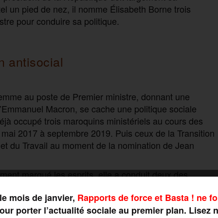
tel un pied de nez, il nomme Élisabeth Borne trois
tre pour conduire sa politique.
n antisocial
femme au poste de Premier ministre, donnant une
’Emmanuel Macron, se cache une politique sociale
déjà occupé trois maroquins ministériels au cours des
e mai 2017 à septembre 2019. Puis ceux de la Transition
 et du Travail au moment de la nomination de Jean
ment marqué les esprits, elle a conduit deux des
première en 2018 au ministère des Transports.
le mois de janvier,
Rapports de force et Basta ! ne fo
». Si le Premier ministre
r un nouveau pacte ferroviaire
ur porter l’actualité sociale au premier plan. Lisez 
 de
privatiser la SNCF
, le texte modifiait pourtant le statut