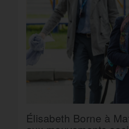
t
e
r
a
a
g
m
e
r
Élisabeth Borne à Ma