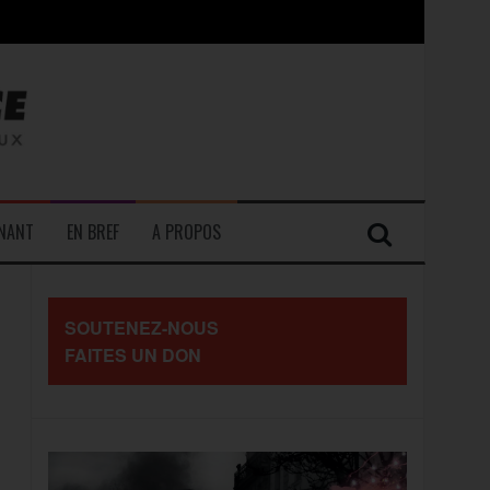
contre les travailleurs »
ENANT
EN BREF
A PROPOS
SOUTENEZ-NOUS
FAITES UN DON