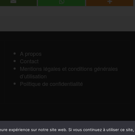
r
r
t
a
A propos
Contact
g
Mentions légales et conditions générales
d’utilisation
e
Politique de confidentialité
r
eure expérience sur notre site web. Si vous continuez à utiliser ce sit