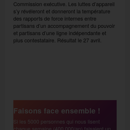
Commission exécutive. Les luttes d’appareil
s’y révéleront et donneront la température
des rapports de force internes entre
partisans d’un accompagnement du pouvoir
et partisans d’une ligne indépendante et
plus contestataire. Résultat le 27 avril.
F
T
E
M
T
a
w
m
e
e
P
c
i
a
s
l
a
e
t
i
s
e
Faisons face ensemble !
r
Si les 5000 personnes qui nous lisent
b
t
l
a
g
chaque semaine (400 000/an) faisaient un