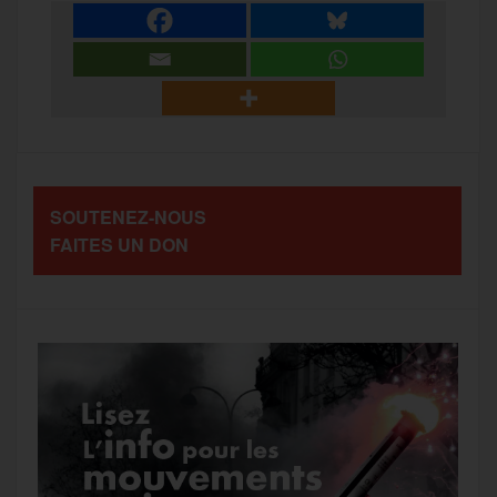
e
t
i
s
e
r
b
t
l
a
g
t
o
e
g
r
a
SOUTENEZ-NOUS
o
r
e
a
FAITES UN DON
g
k
m
e
r