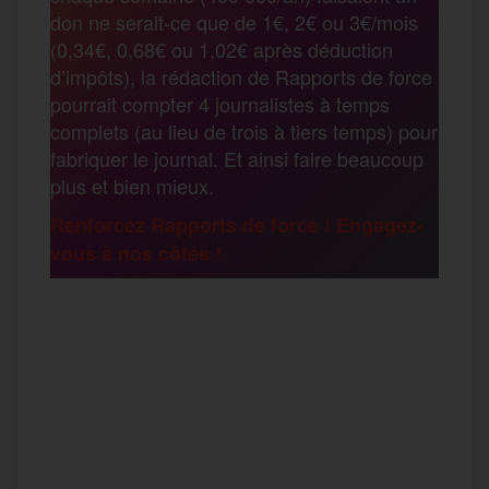
t
don ne serait-ce que de 1€, 2€ ou 3€/mois
o
e
g
r
(0,34€, 0,68€ ou 1,02€ après déduction
a
d’impôts), la rédaction de Rapports de force
pourrait compter 4 journalistes à temps
o
r
e
a
complets (au lieu de trois à tiers temps) pour
g
fabriquer le journal. Et ainsi faire beaucoup
k
m
plus et bien mieux.
e
Renforcez Rapports de force ! Engagez-
vous à nos côtés !
r
F
T
E
M
T
a
w
m
e
e
P
c
i
a
s
l
a