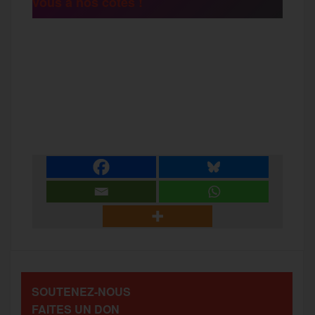
vous à nos côtés !
r
F
T
E
M
T
a
w
m
e
e
P
c
i
a
s
l
a
e
t
i
s
e
r
b
t
l
a
g
t
o
e
g
r
a
SOUTENEZ-NOUS
o
r
e
a
FAITES UN DON
g