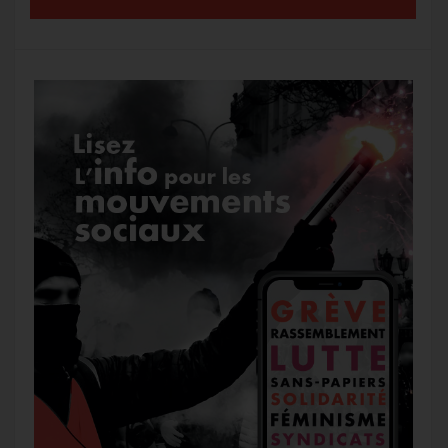
k
m
e
r