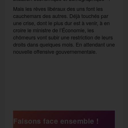
Mais les rêves libéraux des uns font les
cauchemars des autres. Déjà touchés par
une crise, dont le plus dur est à venir, à en
croire le ministre de l’Économie, les
chômeurs vont subir une restriction de leurs
droits dans quelques mois. En attendant une
nouvelle offensive gouvernementale.
F
T
E
M
T
a
w
m
e
e
P
c
i
a
s
l
a
e
t
i
s
e
Faisons face ensemble !
r