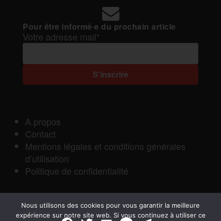
Pour être informé·e du prochain article
Votre adresse mail*
A propos
Contact
Mentions légales et conditions générales
d’utilisation
Politique de confidentialité
Nous utilisons des cookies pour vous garantir la meilleure
expérience sur notre site web. Si vous continuez à utiliser ce
F
T
E
M
T