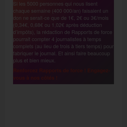
Si les 5000 personnes qui nous lisent
b
t
l
a
g
chaque semaine (400 000/an) faisaient un
t
don ne serait-ce que de 1€, 2€ ou 3€/mois
o
e
g
r
(0,34€, 0,68€ ou 1,02€ après déduction
a
d’impôts), la rédaction de Rapports de force
pourrait compter 4 journalistes à temps
o
r
e
a
complets (au lieu de trois à tiers temps) pour
g
fabriquer le journal. Et ainsi faire beaucoup
k
m
plus et bien mieux.
e
Renforcez Rapports de force ! Engagez-
vous à nos côtés !
r
F
T
E
M
T
a
w
m
e
e
P