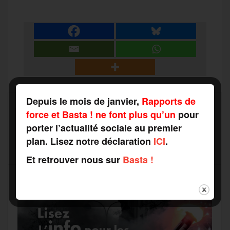
c
i
a
s
l
a
e
t
i
s
e
r
b
t
l
a
g
t
o
e
g
r
Depuis le mois de janvier,
Rapports de
a
force et Basta ! ne font plus qu’un
pour
SOUTENEZ-NOUS
o
r
e
a
porter l’actualité sociale au premier
FAITES UN DON
g
plan. Lisez notre déclaration
ICI
.
k
m
Et retrouver nous sur
Basta !
e
r