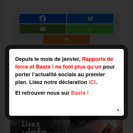
c
i
a
s
l
a
e
t
i
s
e
r
b
t
l
a
g
t
o
e
g
r
Depuis le mois de janvier,
Rapports de
a
force et Basta ! ne font plus qu’un
pour
SOUTENEZ-NOUS
o
r
e
a
porter l’actualité sociale au premier
FAITES UN DON
g
plan. Lisez notre déclaration
ICI
.
k
m
Et retrouver nous sur
Basta !
e
r