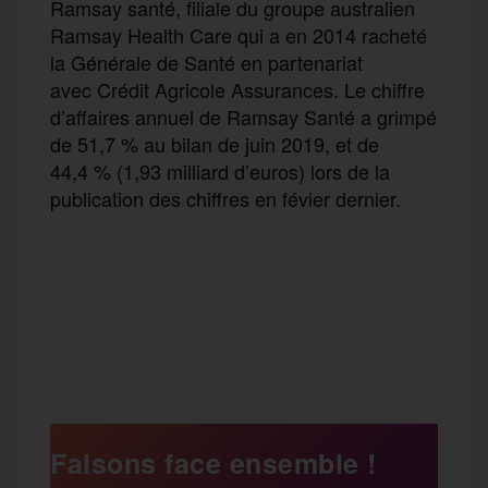
Ramsay santé, filiale du groupe australien
Ramsay Health Care qui a en 2014 racheté
la Générale de Santé en partenariat
avec Crédit Agricole Assurances. Le chiffre
d’affaires annuel de Ramsay Santé a grimpé
de 51,7 % au bilan de juin 2019, et de
44,4 % (1,93 milliard d’euros) lors de la
publication des chiffres en févier dernier.
F
T
E
M
T
a
w
m
e
e
P
c
i
a
s
l
a
e
t
i
s
e
Faisons face ensemble !
r