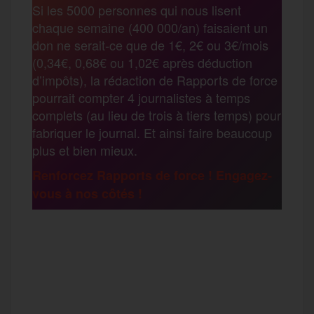
Si les 5000 personnes qui nous lisent
b
t
l
a
g
chaque semaine (400 000/an) faisaient un
t
don ne serait-ce que de 1€, 2€ ou 3€/mois
o
e
g
r
(0,34€, 0,68€ ou 1,02€ après déduction
a
d’impôts), la rédaction de Rapports de force
pourrait compter 4 journalistes à temps
o
r
e
a
complets (au lieu de trois à tiers temps) pour
g
fabriquer le journal. Et ainsi faire beaucoup
k
m
plus et bien mieux.
e
Renforcez Rapports de force ! Engagez-
vous à nos côtés !
r
F
T
E
M
T
a
w
m
e
e
P