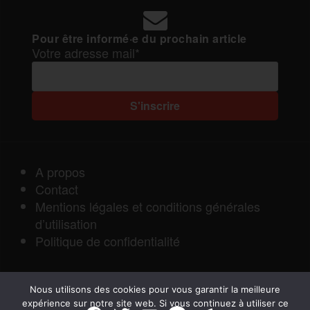
Pour être informé·e du prochain article
Votre adresse mail*
A propos
Contact
Mentions légales et conditions générales
d’utilisation
Politique de confidentialité
Nous utilisons des cookies pour vous garantir la meilleure
expérience sur notre site web. Si vous continuez à utiliser ce
F
T
E
M
T