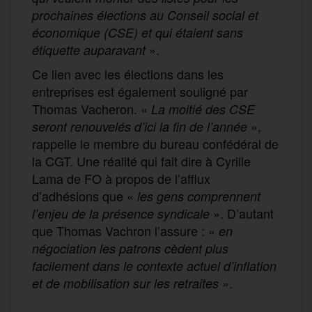
prochaines élections
au Conseil social et
économique (CSE) et
qui étaient
sans
».
étiquette
auparavant
Ce lien avec les élections dans les
entreprises est également souligné par
Thomas Vacheron. «
La moitié des CSE
»,
seront renouvelés d’ici la fin de l’année
rappelle le membre du bureau confédéral de
la CGT. Une réalité qui fait dire à Cyrille
Lama de FO à propos de l’afflux
d’adhésions que «
l
es gens comprennent
». D’autant
l’enjeu de la présence syndicale
que Thomas Vachron l’assure : «
e
n
négo
ciation
les patrons cèdent plus
facilement dans le contexte
actuel
d’
inflation
».
et de
mob
ilisation sur les
retraites