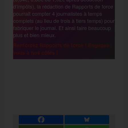
a
d’impôts), la rédaction de Rapports de force
pourrait compter 4 journalistes à temps
o
r
e
a
complets (au lieu de trois à tiers temps) pour
g
fabriquer le journal. Et ainsi faire beaucoup
k
m
plus et bien mieux.
e
Renforcez Rapports de force ! Engagez-
vous à nos côtés !
r
F
T
E
M
T
a
w
m
e
e
P
c
i
a
s
l
a
e
t
i
s
e