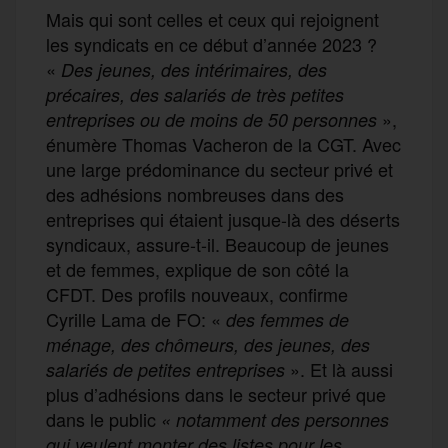
Mais qui sont celles et ceux qui rejoignent
les syndicats en ce début d’année 2023 ?
«
Des
jeune
s
,
des
intérimaires,
des
précaires,
des salariés de très petites
»,
entreprises
ou
de
moins de
50
personnes
énumère Thomas Vacheron de la CGT. Avec
une large prédominance du secteur privé et
des adhésions nombreuses dans des
entreprises qui étaient jusque-là des déserts
syndicaux, assure-t-il. Beaucoup de jeunes
et de femmes, explique de son côté la
CFDT. Des profils nouveaux, confirme
Cyrille Lama de FO: «
des
femmes de
ménage,
des
chômeurs,
des
jeunes,
des
». Et là aussi
salariés de petites entreprises
plus d’adhésions dans le secteur privé que
dans le public
«
notamment des
personnes
qui
veulent monter des listes
pour les