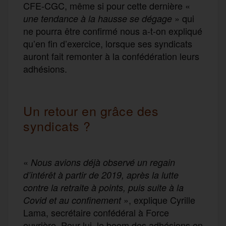
CFE-CGC, même si pour cette dernière «
» qui
une tendance à la hausse se dégage
ne pourra être confirmé nous a-t-on expliqué
qu’en fin d’exercice, lorsque ses syndicats
auront fait remonter à la confédération leurs
adhésions.
Un retour en grâce des
syndicats ?
«
Nous avions d
éjà
observé
un r
egain
d’intérêt
à partir de
2019,
après la lutte
contre
l
a
retraite
à points,
puis suite à la
», explique Cyrille
Covid et au
confinement
Lama, secrétaire confédéral à Force
ouvrière. Pour lui, le boom des adhésions en