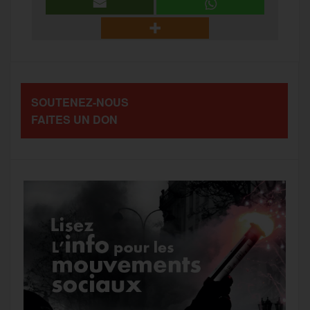
r
b
t
l
a
g
t
o
e
g
r
a
SOUTENEZ-NOUS
o
r
e
a
FAITES UN DON
g
k
m
e
r