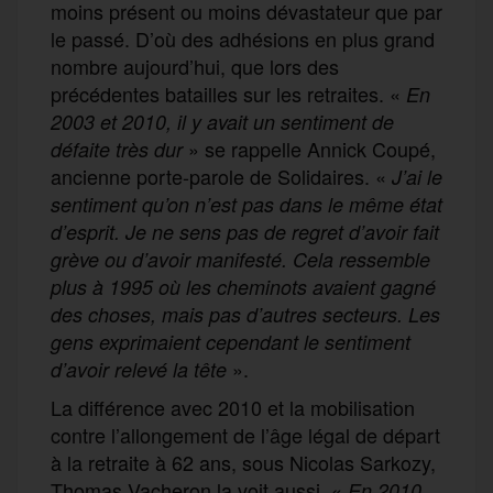
moins présent ou moins dévastateur que par
le passé. D’où des adhésions en plus grand
nombre aujourd’hui, que lors des
précédentes batailles sur les retraites. «
En
2003 et 2010, il y avait un sentiment de
» se rappelle Annick Coupé,
défaite très dur
ancienne porte-parole de Solidaires. «
J
’ai le
sentiment qu’on n’est pas dans le même état
d’esprit.
Je
ne sens pas de regret d’avoir fait
grève ou d’avoir manifesté. Cela ressemble
plus à 1995 où les cheminots avaient gagné
des
choses
, mais pas
d’autres secteurs
. Les
gens exprimaient
cependant
le sentiment
».
d’avoir relevé la tête
La différence avec 2010 et la mobilisation
contre l’allongement de l’âge légal de départ
à la retraite à 62 ans, sous Nicolas Sarkozy,
Thomas Vacheron la voit aussi. «
E
n 2010,