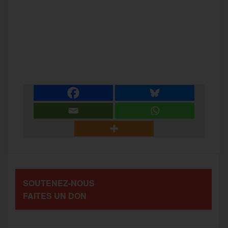
F
T
E
M
T
a
w
m
e
e
P
c
i
a
s
l
a
e
t
i
s
e
r
b
t
l
a
g
t
o
e
g
r
a
SOUTENEZ-NOUS
o
r
e
a
FAITES UN DON
g
k
m
e