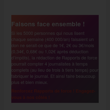
c
i
a
s
l
a
e
t
i
s
e
Faisons face ensemble !
r
Si les 5000 personnes qui nous lisent
b
t
l
a
g
chaque semaine (400 000/an) faisaient un
t
don ne serait-ce que de 1€, 2€ ou 3€/mois
o
e
g
r
(0,34€, 0,68€ ou 1,02€ après déduction
a
d’impôts), la rédaction de Rapports de force
pourrait compter 4 journalistes à temps
o
r
e
a
complets (au lieu de trois à tiers temps) pour
g
fabriquer le journal. Et ainsi faire beaucoup
k
m
plus et bien mieux.
e
Renforcez Rapports de force ! Engagez-
vous à nos côtés !
r