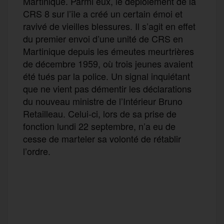
Martinique. Parmi eux, le déploiement de la
CRS 8 sur l’île a créé un certain émoi et
ravivé de vieilles blessures. Il s’agit en effet
du premier envoi d’une unité de CRS en
Martinique depuis les émeutes meurtrières
de décembre 1959, où trois jeunes avaient
été tués par la police. Un signal inquiétant
que ne vient pas démentir les déclarations
du nouveau ministre de l’Intérieur Bruno
Retailleau. Celui-ci, lors de sa prise de
fonction lundi 22 septembre, n’a eu de
cesse de marteler sa volonté de rétablir
l’ordre.
F
T
E
M
T
a
w
m
e
e
P