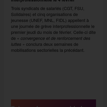
Trois syndicats de salariés (CGT, FSU,
Solidaires) et cinq organisations de
jeunesse (UNEF, MNL, FIDL) appellent à
une journée de grève interprofessionnelle le
premier jeudi du mois de février. Celle-ci dite
de «
convergence
et de renforcement des
» conclura deux semaines de
luttes
mobilisations sectorielles la précédant.
F
T
E
M
T
a
w
m
e
e
P
c
i
a
s
l
a
e
t
i
s
e