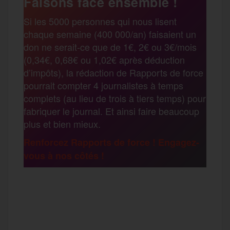
Faisons face ensemble !
r
Si les 5000 personnes qui nous lisent
b
t
l
a
g
chaque semaine (400 000/an) faisaient un
t
don ne serait-ce que de 1€, 2€ ou 3€/mois
o
e
g
r
(0,34€, 0,68€ ou 1,02€ après déduction
a
d’impôts), la rédaction de Rapports de force
pourrait compter 4 journalistes à temps
o
r
e
a
complets (au lieu de trois à tiers temps) pour
g
fabriquer le journal. Et ainsi faire beaucoup
k
m
plus et bien mieux.
e
Renforcez Rapports de force ! Engagez-
vous à nos côtés !
r
F
T
E
M
T
a
w
m
e
e