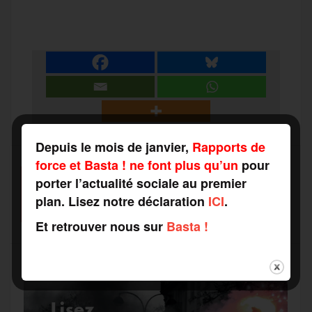
P
c
i
a
s
l
a
e
t
i
s
e
r
b
t
l
a
g
t
Depuis le mois de janvier,
Rapports de
o
e
g
r
a
force et Basta ! ne font plus qu’un
pour
porter l’actualité sociale au premier
SOUTENEZ-NOUS
o
r
e
a
plan. Lisez notre déclaration
ICI
.
FAITES UN DON
g
Et retrouver nous sur
Basta !
k
m
e
r