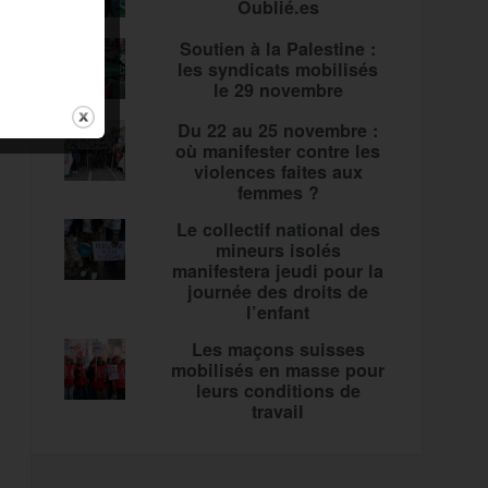
Oublié.es
Soutien à la Palestine :
les syndicats mobilisés
le 29 novembre
Du 22 au 25 novembre :
où manifester contre les
violences faites aux
femmes ?
Le collectif national des
mineurs isolés
manifestera jeudi pour la
journée des droits de
l’enfant
Les maçons suisses
mobilisés en masse pour
leurs conditions de
travail