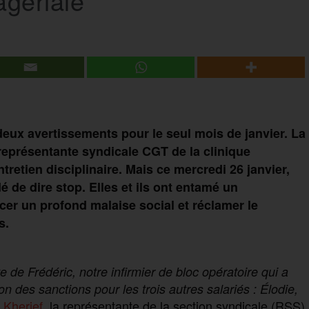
agériale
 deux avertissements
pour le seul mois de janvier
. La
 représentante syndicale CGT de
la clinique
ntretien disciplinaire.
Mais ce mercredi
26 janvier
,
é de dire stop. Elles et ils ont
entamé un
cer
un
profond
malaise social
et
réclamer
le
s
.
de Frédéric, notre infirmier de bloc opératoire qui a
on des sanctions pour les trois autres salariés : Élodie,
 Kherief
, la représentante de la section syndicale (RSS)