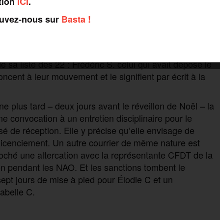
tion
ICI
.
rière. Avec un manque à gagner qu’il estime entre
ouvez-nous sur
Basta !
bre, faute de combattants. Un arrêté, signé de la
réquisitionne nominalement 22 salariés, quelques heures
 sa liste des 22 : Frédéric S. celui qui avait déposé le
oncent à leur mouvement et le signifient par écrit à la
ine plus tard – deux jours avant le réveillon de Noël – la
ne convocation à un entretien disciplinaire pour le
é de réception. Elle y précise qu’elle envisage de
 licenciement. Un autre courrier de même nature est
eproché une altercation avec la représentante CFDT de la
tion pendant les NAO. Et les sanctions tombent le
sept jours de mise à pied pour Élodie C et un
abelle C.