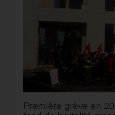
t
e
r
a
a
g
m
e
r
Première grève en 20 