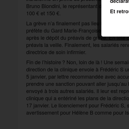
déclara
Bruno Biondini, le représentant de Force ouv
Et retr
100 € et 150 €.
La grève n’a finalement pas lieu le 16 décem
préfète du Gard Marie-Françoise Lecaillon, 
après le dépôt du préavis de grève. En tête de
préavis la veille. Finalement, les salariés ren
directrice de soin infirmier.
Fin de l’histoire ? Non, loin de là ! Une sema
direction de la clinique envoie à Frédéric S u
5 janvier, par lettre recommandée avec accus
prendre une sanction pouvant aller jusqu’au
envoyé à trois autres salariés. Il leur est r
clinique qui a entériné les plans de la direc
17 janvier. Le licenciement pour Frédéric S, 
avertissement pour Hélène B comme pour Is