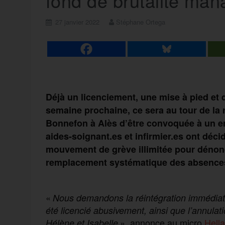
fond de brutalité man
27 janvier 2022
Stéphane Ortega
Déjà u
n licenciement
,
une mise à pied et
semaine prochaine, c
e sera
au tour de la
Bonnefon à Alès
d’être convoqué
e
à un e
aides-soignant.es et infirmier.es ont
décid
mouvement de grève illimité
e
pour dénon
remplacement
systématique des absence
«
Nous demandons la réintégration immédiate 
été licencié abus
ive
ment,
ainsi que l’annulati
», annonce au micro
Hella
Hélène et Isabelle