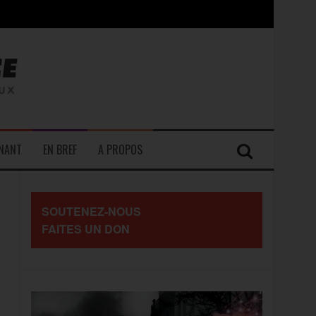
contre les travailleurs »
ENANT
EN BREF
A PROPOS
SOUTENEZ-NOUS
FAITES UN DON