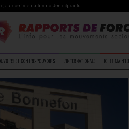
 alliance inédite » avec les associations d’usagers ?
e – L’Actu des Oublié.es
ale contre « l’une des plus grandes attaques jamais menées 
: pourquoi ça peut marcher
 le médico-social
OUVOIRS ET CONTRE-POUVOIRS
L’INTERNATIONALE
ICI ET MAINT