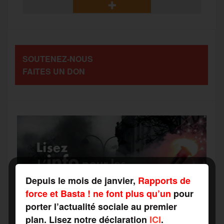
b
t
l
a
g
t
o
e
g
r
a
SOUTENEZ-NOUS
o
r
e
a
FAITES UN DON
g
k
m
e
r
Depuis le mois de janvier,
Rapports de
force et Basta ! ne font plus qu’un
pour
porter l’actualité sociale au premier
plan. Lisez notre déclaration
ICI
.