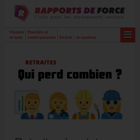
Aller
au
contenu
Classes
Pouvoirs et
en lutte
contre-pouvoirs
En bref
Je soutiens