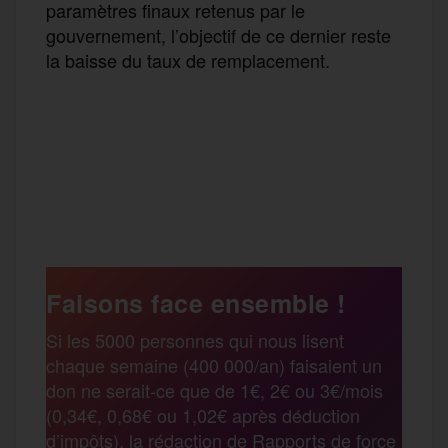
paramètres finaux retenus par le
gouvernement, l’objectif de ce dernier reste
la baisse du taux de remplacement.
F
T
E
M
T
a
w
m
e
e
P
c
i
a
s
l
a
e
t
i
s
e
Faisons face ensemble !
r
Si les 5000 personnes qui nous lisent
b
t
l
a
g
chaque semaine (400 000/an) faisaient un
t
don ne serait-ce que de 1€, 2€ ou 3€/mois
o
e
g
r
(0,34€, 0,68€ ou 1,02€ après déduction
a
d’impôts), la rédaction de Rapports de force