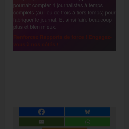
pourrait compter 4 journalistes à temps
o
r
e
a
complets (au lieu de trois à tiers temps) pour
g
fabriquer le journal. Et ainsi faire beaucoup
k
m
plus et bien mieux.
e
Renforcez Rapports de force ! Engagez-
vous à nos côtés !
r
F
T
E
M
T
a
w
m
e
e
P
c
i
a
s
l
a
e
t
i
s
e
r