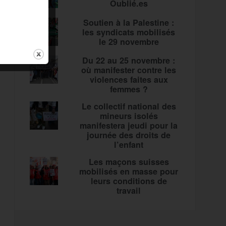
Oublié.es
Soutien à la Palestine :
les syndicats mobilisés
le 29 novembre
Du 22 au 25 novembre :
où manifester contre les
violences faites aux
femmes ?
Le collectif national des
mineurs isolés
manifestera jeudi pour la
journée des droits de
l’enfant
Les maçons suisses
mobilisés en masse pour
leurs conditions de
travail