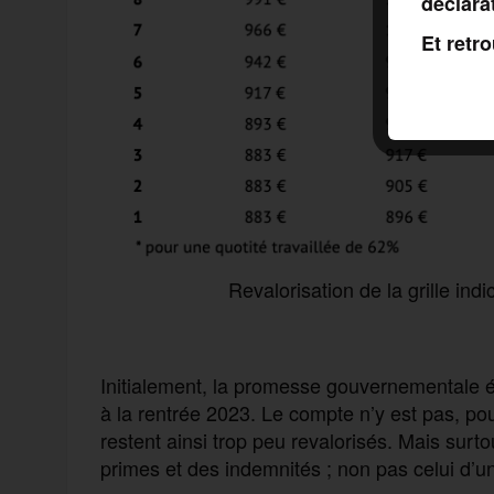
déclara
Et retr
Revalorisation de la grille ind
Initialement, la promesse gouvernementale é
à la rentrée 2023. Le compte n’y est pas, po
restent ainsi trop peu revalorisés. Mais surtou
primes et des indemnités ; non pas celui d’une