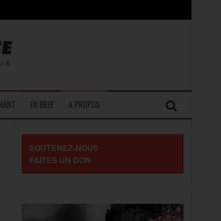
contre les travailleurs »
ENANT
EN BREF
A PROPOS
SOUTENEZ-NOUS
FAITES UN DON