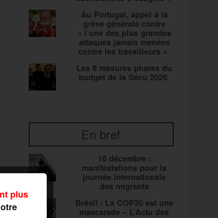
Au Portugal, appel à la
grève générale contre
« l’une des plus grandes
attaques jamais menées
contre les travailleurs »
Les 8 mesures phares du
budget de la Sécu 2026
En bref
18 décembre :
manifestations pour la
journée internationale
des migrants
nt plus
Brésil : La COP30 est une
notre
mascarade – L’Actu des