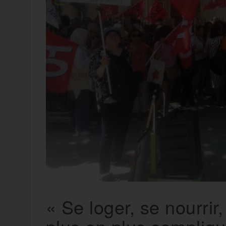
t
e
r
a
a
g
m
e
r
« Se loger, se nourrir