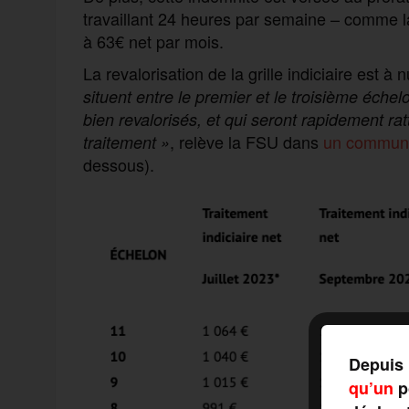
travaillant 24 heures par semaine – comme la 
à 63€ net par mois.
La revalorisation de la grille indiciaire est 
situent entre le premier et le troisième éche
bien revalorisés, et qui seront rapidement r
, relève la FSU dans
un commun
traitement »
dessous).
Depuis 
qu’un
po