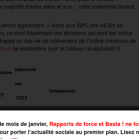
majorité d’entre elles et eux -, cette indemnité revient
à nuancer également.
« Alors que 88% des AESH se
lon, ce sont finalement ces échelons qui sont les moins
attrapés en cas de de relèvement de l’indice minimum de
iqué
de septembre (voir le tableau récapitulatif ci-
le mois de janvier,
Rapports de force et Basta ! ne fo
ur porter l’actualité sociale au premier plan. Lisez 