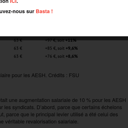
tion
ICI
.
ouvez-nous sur
Basta !
iciaire pour les AESH. Crédits : FSU
tait une augmentation salariale de 10 % pour les AESH
ur les syndicats. D’abord, parce que certains échelons
t, parce que le principal levier utilisé a été celui des
 véritable revalorisation salariale.