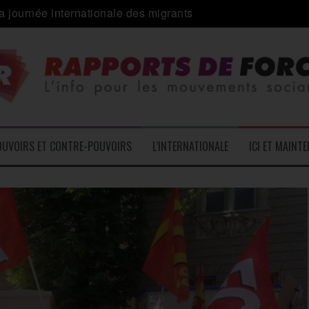
 alliance inédite » avec les associations d’usagers ?
e – L’Actu des Oublié.es
ale contre « l’une des plus grandes attaques jamais menées 
: pourquoi ça peut marcher
 le médico-social
OUVOIRS ET CONTRE-POUVOIRS
L’INTERNATIONALE
ICI ET MAINT