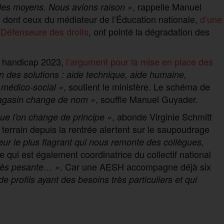
, rappelle Manuel
on des moyens. Nous avions raison »
, dont ceux du médiateur de l’Éducation nationale,
d’une
a
Défenseure des droits
, ont pointé la dégradation des
u handicap 2023,
l’argument pour la mise en place des
on des solutions : aide technique, aide humaine,
, soutient le ministère. Le schéma de
médico-social »
, souffle Manuel Guyader.
agasin change de nom »
, abonde Virginie Schmitt
e l’on change de principe »
terrain depuis la rentrée alertent sur le saupoudrage
teur le plus flagrant qui nous remonte des collègues,
le qui est également coordinatrice du collectif national
. Car une AESH accompagne déjà six
très pesante… »
e profils ayant des besoins très particuliers et qui