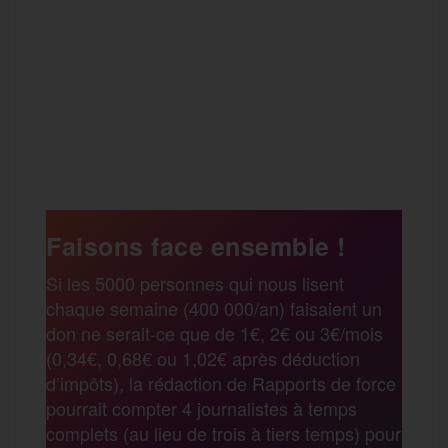
F
T
E
M
T
a
w
m
e
e
P
c
i
a
s
l
a
e
t
i
s
e
Faisons face ensemble !
r
Si les 5000 personnes qui nous lisent
b
t
l
a
g
chaque semaine (400 000/an) faisaient un
t
don ne serait-ce que de 1€, 2€ ou 3€/mois
o
e
g
r
(0,34€, 0,68€ ou 1,02€ après déduction
a
d’impôts), la rédaction de Rapports de force
pourrait compter 4 journalistes à temps
o
r
e
a
complets (au lieu de trois à tiers temps) pour
g