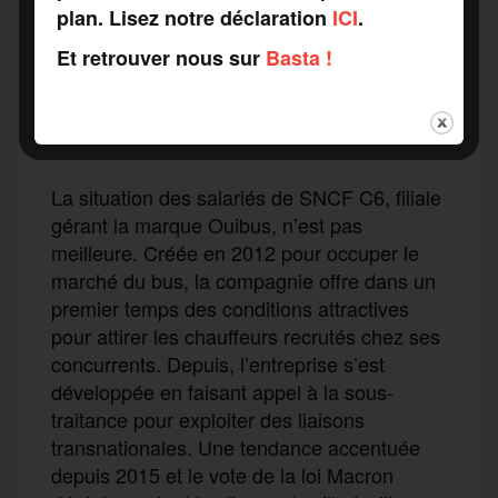
plan. Lisez notre déclaration
ICI
.
Et retrouver nous sur
Basta !
Ouibus, ou la sous-traitance
totale
La situation des salariés de SNCF C6, filiale
gérant la marque Ouibus, n’est pas
meilleure. Créée en 2012 pour occuper le
marché du bus, la compagnie offre dans un
premier temps des conditions attractives
pour attirer les chauffeurs recrutés chez ses
concurrents. Depuis, l’entreprise s’est
développée en faisant appel à la sous-
traitance pour exploiter des liaisons
transnationales. Une tendance accentuée
depuis 2015 et le vote de la loi Macron