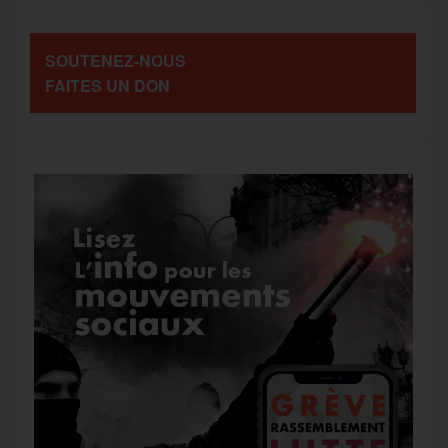
o
e
g
r
a
SOUTENEZ-NOUS
o
r
e
a
FAITES UN DON
g
k
m
e
r