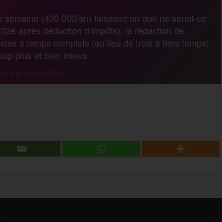
r
e semaine (400 000/an) faisaient un don ne serait-ce
02€ après déduction d’impôts), la rédaction de
t
stes à temps complets (au lieu de trois à tiers temps)
coup plus et bien mieux.
a
us à nos côtés !
g
P
e
a
r
r
t
a