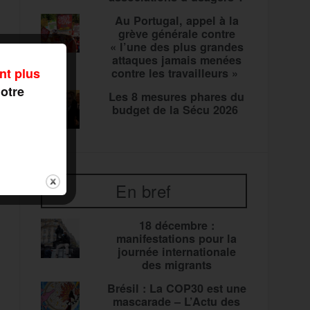
Au Portugal, appel à la
grève générale contre
« l’une des plus grandes
attaques jamais menées
nt plus
contre les travailleurs »
notre
Les 8 mesures phares du
budget de la Sécu 2026
En bref
18 décembre :
manifestations pour la
journée internationale
des migrants
Brésil : La COP30 est une
mascarade – L’Actu des