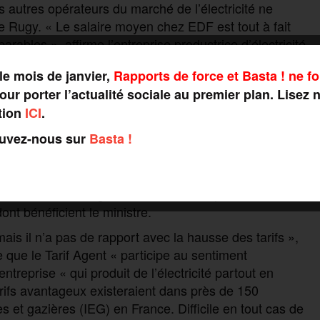
autres opérateurs du marché de l’électricité ne
 Rugy. « Le salaire moyen chez EDF est tout à fait
bles », affirme l’entreprise productrice d’électricité.
 5,9 % l’an dernier.
le mois de janvier,
Rapports de force et Basta ! ne fo
ie d’Aquitaine qui accuse le ministre de « fake news »
ur porter l’actualité sociale au premier plan. Lisez 
 Le syndicat précise que la part des salaires dans les 70
tion
ICI
.
e pas 10 %, tout en rappelant certaines spécificités des
ouvez-nous sur
Basta !
t niveau dans le nucléaire, les renouvelables,
elève du « Tarif Agent », l’avantage en nature dont
DF, « c’est un élément de rémunération contractuel
s salariés », s’agace les cédétistes qui s’abstiennent
nt bénéficient le ministre.
ais il n’a pas de rapport avec la hausse des tarifs »,
que le Tarif Agent « participe au sentiment
treprise « qui produit de l’électricité partout en
tarifs avantageux existeraient dans près de 150
es et gazières (IEG) en France. Difficile en tout cas de