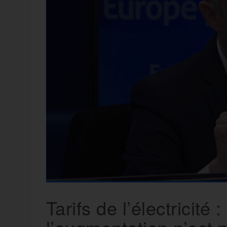
t
e
r
a
a
g
m
e
r
Tarifs de l’électricité