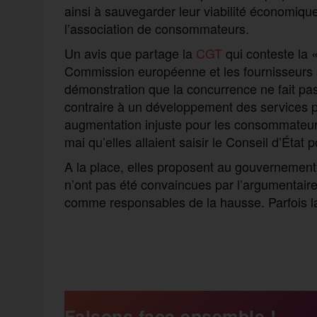
ainsi à sauvegarder leur viabilité économique
l’association de consommateurs.
Un avis que partage la
CGT
qui conteste la 
Commission européenne et les fournisseurs alte
démonstration que la concurrence ne fait pas 
contraire à un développement des services pub
augmentation injuste pour les consommateur
mai qu’elles allaient saisir le Conseil d’État
A la place, elles proposent au gouvernement 
n’ont pas été convaincues par l’argumentaire
comme responsables de la hausse. Parfois la
F
T
E
M
T
a
w
m
e
e
Faisons face ensemble !