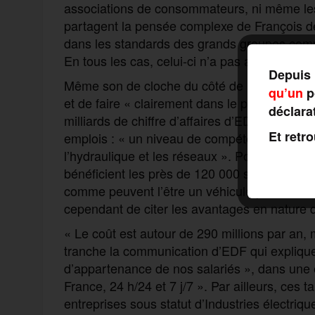
associations de consommateurs, ni même les 
partagent la pensée complexe de François de
dans les standards des grands groupes compara
En tous les cas, celui-ci n’a pas augmenté de
Depuis 
Même son de cloche du côté de la CFDT énerg
qu’un
po
et de faire « clairement dans le populisme ».
déclara
milliards de chiffre d’affaires d’EDF n’excèd
Et retr
emplois : « un niveau de compétences de hau
l’hydraulique et les réseaux ». Pour ce qui r
bénéficient les près de 120 000 salariés d’E
comme peuvent l’être un véhicule pour d’autre
cependant de citer les avantages en nature do
« Le coût est autour de 290 millions par an, m
tranche la communication d’EDF qui explique 
d’appartenance de nos salariés », dans une en
France, 24 h/24 et 7 j/7 ». Par ailleurs, ces 
entreprises sous statut d’Industries électriqu