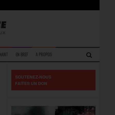
contre les travailleurs »
ENANT
EN BREF
A PROPOS
SOUTENEZ-NOUS
FAITES UN DON