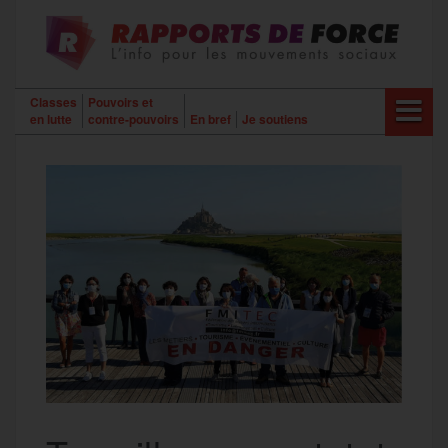
Aller
au
contenu
Classes
Pouvoirs et
en lutte
contre-pouvoirs
En bref
Je soutiens