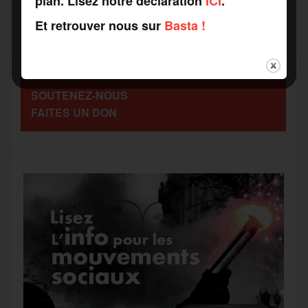
plan. Lisez notre déclaration
ICI
.
b
t
l
a
g
Et retrouver nous sur
Basta !
t
o
e
g
r
a
SOUTENEZ-NOUS
o
r
e
a
FAITES UN DON
g
k
m
e
r