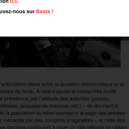
tion
ICI
.
ouvez-nous sur
Basta !
’articulation claire entre la question démocratique et la
ibles du hirak. À cela s’ajoute le niveau très limité
é entretenue par l’attitude des autorités (procès-
ntélistes, propagande massive, etc.) – en donnant le
e la population qu’elles tournaient la page des années
État menacée par des complots imaginaires – et celle des
es derniers continuent à jouer un rôle néfaste en raison