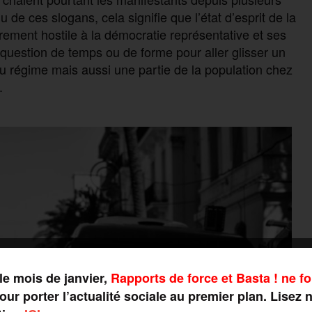
 de ces slogans, cela signifie que l’état d’esprit de la
èrement hostile à la démocratie représentative et ses
question de temps ou de forme pour aller glisser un
e du régime mais aussi une partie de la population chez
.
le mois de janvier,
Rapports de force et Basta ! ne fo
ur porter l’actualité sociale au premier plan. Lisez 