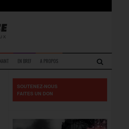
contre les travailleurs »
ENANT
EN BREF
A PROPOS
SOUTENEZ-NOUS
FAITES UN DON