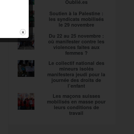
Oublié.es
Soutien à la Palestine :
les syndicats mobilisés
le 29 novembre
Du 22 au 25 novembre :
où manifester contre les
violences faites aux
femmes ?
Le collectif national des
mineurs isolés
manifestera jeudi pour la
journée des droits de
l’enfant
Les maçons suisses
mobilisés en masse pour
leurs conditions de
travail