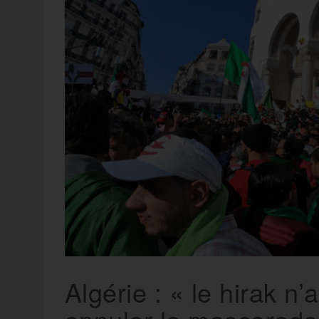
t
e
r
a
a
g
m
e
r
Algérie : « le hirak n’