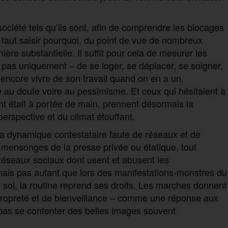
 société tels qu’ils sont, afin de comprendre les blocages
Il faut saisir pourquoi, du point de vue de nombreux
ère substantielle. Il suffit pour cela de mesurer les
s pas uniquement – de se loger, se déplacer, se soigner,
ou encore vivre de son travail quand on en a un.
e au doute voire au pessimisme. Et ceux qui hésitaient à
t était à portée de main, prennent désormais la
perspective et du climat étouffant.
e la dynamique contestataire faute de réseaux et de
mensonges de la presse privée ou étatique, tout
réseaux sociaux dont usent et abusent les
 mais pas autant que lors des manifestations-monstres du
soi, la routine reprend ses droits. Les marches donnent
 propreté et de bienveillance – comme une réponse aux
t pas se contenter des belles images souvent