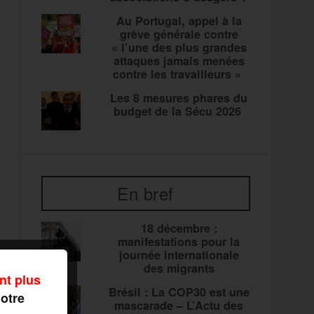
Au Portugal, appel à la
grève générale contre
« l’une des plus grandes
attaques jamais menées
contre les travailleurs »
Les 8 mesures phares du
budget de la Sécu 2026
En bref
18 décembre :
manifestations pour la
journée internationale
des migrants
nt plus
Brésil : La COP30 est une
notre
mascarade – L’Actu des