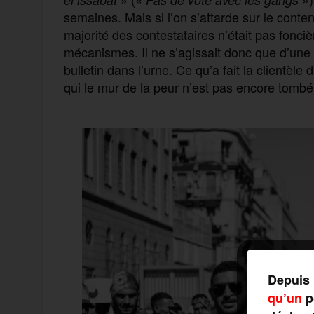
semaines. Mais si l’on s’attarde sur le contenu
majorité des contestataires n’était pas fonci
mécanismes. Il ne s’agissait donc que d’une 
bulletin dans l’urne. Ce qu’a fait la clientèl
qui le mur de la peur n’est pas encore tombé
Depuis 
qu’un
po