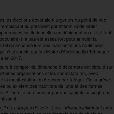
les les élections devenaient urgentes du point de vue
un remplaçant au président par intérim Abdelkader
arences institutionnelles en désignant un civil, il faut
 populaire) n’a pas été assez fort pour annuler la
s tel qu’annoncé lors des manifestations routinières,
ui s’est conclu par la victoire d’Abdelmadjid Tebboune,
ka en 2017.
jours à compter du dimanche 8 décembre ont circulé sur
ertaines organisations et les contestataires, avec
la manifestation du 6 décembre à Alger. Or, la grève
tés où existent des traditions de lutte et des formes
u. Ailleurs, à commencer par une capitale assiégée par
ntissant.
») ou «
, il n’y aura pas de vote
Makach intikhabat mâa
 criaient pourtant les manifestants depuis plusieurs