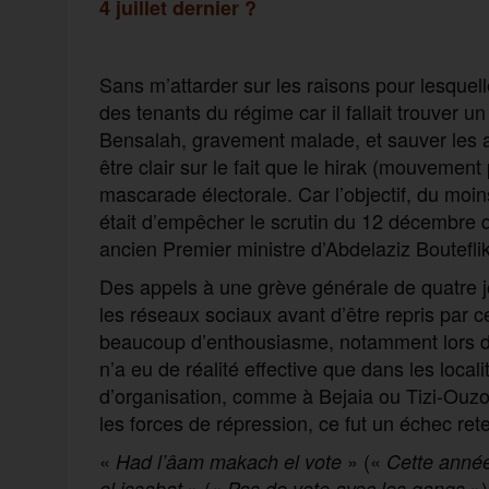
4 juillet dernier ?
Sans m’attarder sur les raisons pour lesquel
des tenants du régime car il fallait trouver 
Bensalah, gravement malade, et sauver les app
être clair sur le fait que le hirak (mouvement
mascarade électorale. Car l’objectif, du moin
était d’empêcher le scrutin du 12 décembre q
ancien Premier ministre d’Abdelaziz Boutefli
Des appels à une grève générale de quatre 
les réseaux sociaux avant d’être repris par c
beaucoup d’enthousiasme, notamment lors de 
n’a eu de réalité effective que dans les locali
d’organisation, comme à Bejaia ou Tizi-Ouzo
les forces de répression, ce fut un échec rete
«
» («
Had l’âam makach el vote
Cette année
» («
»)
el issabat
Pas de vote avec les gangs