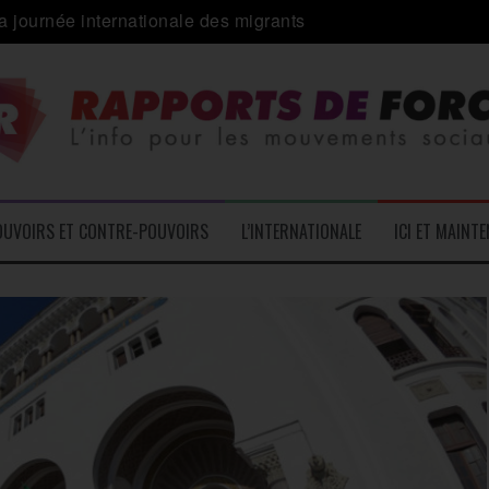
a journée internationale des migrants
 alliance inédite » avec les associations d’usagers ?
e – L’Actu des Oublié.es
ale contre « l’une des plus grandes attaques jamais menées 
: pourquoi ça peut marcher
 le médico-social
OUVOIRS ET CONTRE-POUVOIRS
L’INTERNATIONALE
ICI ET MAINT