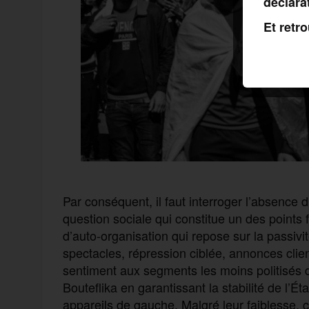
déclara
Et retr
Par conséquent, il faut interroger l’absence d
question sociale qui constitue un des points fa
d’auto-organisation qui repose sur la passivit
spectacles, répression ciblée, annonces clie
sentiment aux segments les moins politisés d
Bouteflika en garantissant la stabilité de l’
appareils de gauche. Malgré leur faiblesse, c