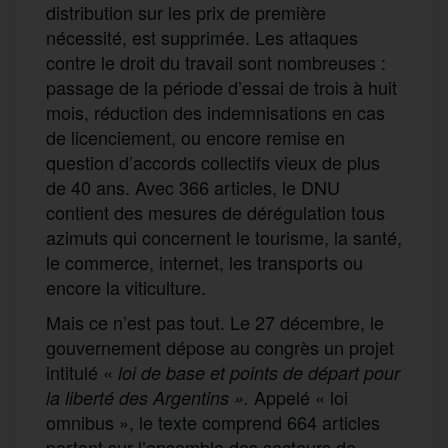
distribution sur les prix de première
nécessité, est
supprimée. Les
attaques
contre le
droit
du travail sont
nombreuses
:
passage de la période d’essai de trois à huit
mois, réduction des indemnisations en cas
de licenciement,
ou encore
remise en
question d’accords collectifs vieux de plus
de 40 ans.
A
vec 366 articles, le DNU
contient
des mesures de dérégulation
tous
azimuts
qui concernent
le tourisme, la santé,
le commerce,
i
nternet,
les
transport
s ou
encore
la viticulture.
M
ais ce n’est pas tout. Le 27 décembre, le
gouvernement dépose au congrès un projet
intitulé «
l
oi
de base et points de départ pour
Appelé « loi
la liberté des Argentins
».
omnibus », le texte comprend
664 articles
portant sur l’ensemble des secteurs de