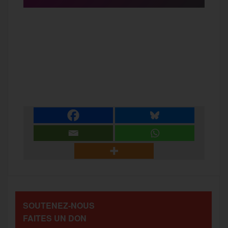
F
T
E
M
T
a
w
m
e
e
P
c
i
a
s
l
a
e
t
i
s
e
r
b
t
l
a
g
t
o
e
g
r
a
SOUTENEZ-NOUS
o
r
e
a
FAITES UN DON
g