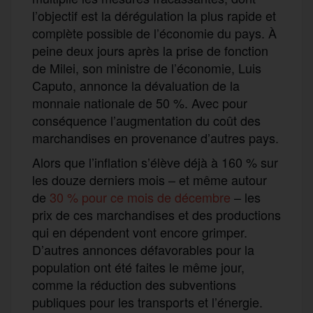
l’objectif est la dérégulation la plus
rapide et
complète
possible de l’économie
du pays
. À
peine deux jours après la prise de fonction
de Milei,
son
ministre de
l’économie,
Luis
Caputo,
annonce la
dévalu
ation
de
la
monnaie nationale de 50 %.
Avec pour
conséquence
l
’augment
ation
du
coût des
marchandises en provenance d’autres pays.
Alors que l’inflation s’élève déjà à 160 % sur
les douze derniers mois –
et même autour
de
30 % pour ce mois de décembre
–
les
prix de ces marchandises et des productions
qui en dépendent vont encore grimper.
D’autres
annonce
s
défavorable
s
pour la
population
ont
été faites le même jour,
comme
la réduction des subventions
publiques pour les transports et l’énergie.