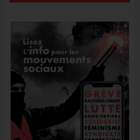
k
m
e
r