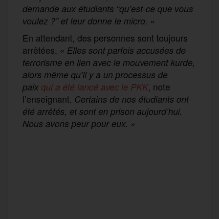
demande aux étudiants “qu’est-ce que vous
voulez ?” et leur donne le micro. »
En attendant, des personnes sont toujours
arrêtées.
« Elles sont parfois accusées de
terrorisme en lien avec le mouvement kurde,
alors même qu’il y a un processus de
, note
paix
qui a été lancé avec le PKK
l’enseignant.
Certains de nos étudiants ont
été arrêtés, et sont en prison aujourd’hui.
Nous avons peur pour eux. »
F
T
E
M
T
a
w
m
e
e
P