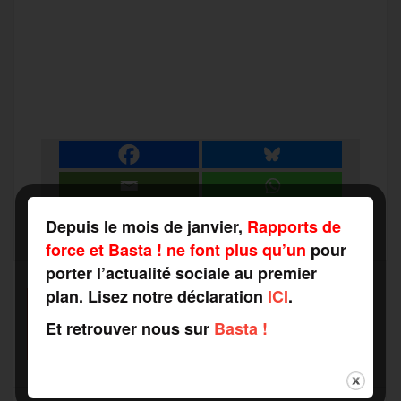
F
T
E
M
T
a
w
m
e
e
P
c
i
a
s
l
a
e
t
i
s
e
r
b
t
l
a
g
Depuis le mois de janvier,
Rapports de
t
force et Basta ! ne font plus qu’un
pour
o
e
g
r
porter l’actualité sociale au premier
a
plan. Lisez notre déclaration
ICI
.
SOUTENEZ-NOUS
o
r
e
a
Et retrouver nous sur
Basta !
FAITES UN DON
g
k
m
e