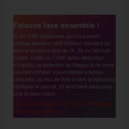
c
i
a
s
l
a
e
t
i
s
e
Faisons face ensemble !
r
Si les 5000 personnes qui nous lisent
b
t
l
a
g
chaque semaine (400 000/an) faisaient un
t
don ne serait-ce que de 1€, 2€ ou 3€/mois
o
e
g
r
(0,34€, 0,68€ ou 1,02€ après déduction
a
d’impôts), la rédaction de Rapports de force
pourrait compter 4 journalistes à temps
o
r
e
a
complets (au lieu de trois à tiers temps) pour
g
fabriquer le journal. Et ainsi faire beaucoup
k
m
plus et bien mieux.
e
Renforcez Rapports de force ! Engagez-
vous à nos côtés !
r