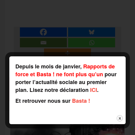
P
c
i
a
s
l
a
e
t
i
s
e
r
b
t
l
a
g
t
Depuis le mois de janvier,
Rapports de
o
e
g
r
force et Basta ! ne font plus qu’un
pour
a
porter l’actualité sociale au premier
SOUTENEZ-NOUS
o
r
e
a
plan. Lisez notre déclaration
ICI
.
FAITES UN DON
g
Et retrouver nous sur
Basta !
k
m
e
r