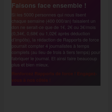
e
t
i
s
e
Faisons face ensemble !
r
Si les 5000 personnes qui nous lisent
b
t
l
a
g
chaque semaine (400 000/an) faisaient un
t
don ne serait-ce que de 1€, 2€ ou 3€/mois
o
e
g
r
(0,34€, 0,68€ ou 1,02€ après déduction
a
d’impôts), la rédaction de Rapports de force
pourrait compter 4 journalistes à temps
o
r
e
a
complets (au lieu de trois à tiers temps) pour
g
fabriquer le journal. Et ainsi faire beaucoup
k
m
plus et bien mieux.
e
Renforcez Rapports de force ! Engagez-
vous à nos côtés !
r
F
T
E
M
T
a
w
m
e
e