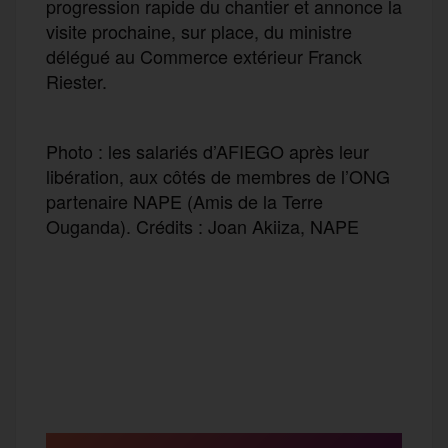
progression rapide du chantier et annonce la
visite prochaine, sur place,
du ministre
délégué au Commerce extérieur Franck
Riester.
Photo : les salariés d’AFIEGO après leur
libération, aux côtés de membres de l’ONG
partenaire NAPE (Amis de la Terre
Ouganda). Crédits : Joan Akiiza, NAPE
F
T
E
M
T
a
w
m
e
e
P
c
i
a
s
l
a