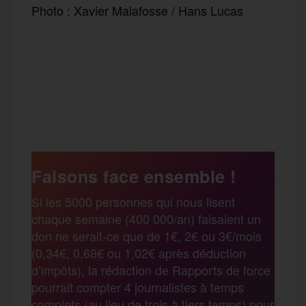
Photo : Xavier Malafosse / Hans Lucas
F
T
E
M
T
a
w
m
e
e
P
c
i
a
s
l
a
e
t
i
s
e
Faisons face ensemble !
r
Si les 5000 personnes qui nous lisent
b
t
l
a
g
chaque semaine (400 000/an) faisaient un
t
don ne serait-ce que de 1€, 2€ ou 3€/mois
o
e
g
r
(0,34€, 0,68€ ou 1,02€ après déduction
a
d’impôts), la rédaction de Rapports de force
pourrait compter 4 journalistes à temps
o
r
e
a
complets (au lieu de trois à tiers temps) pour
g