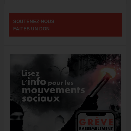
o
e
g
r
a
SOUTENEZ-NOUS
o
r
e
a
FAITES UN DON
g
k
m
e
r