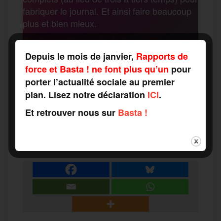
fabriquer le journal. Et ainsi faire beaucoup
k
m
plus et bien mieux.
e
Renforcez Rapports de force ! Engagez-
vous à nos côtés !
r
Depuis le mois de janvier,
Rapports de
force et Basta ! ne font plus qu’un
pour
porter l’actualité sociale au premier
F
T
E
M
T
plan. Lisez notre déclaration
ICI
.
Et retrouver nous sur
Basta !
a
w
m
e
e
P
c
i
a
s
l
a
e
t
i
s
e
r
b
t
l
a
g
t