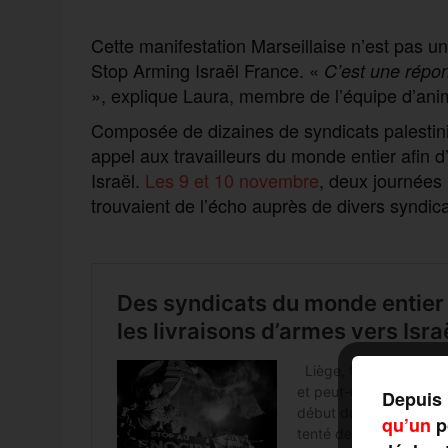
Cette manifestation Marseillaise n’est pas u
Stop Arming Israël France. «
C’est une répon
», explique Laura, membre de l’équipe d’ani
Composée de dizaines de syndicats palestinie
appel aux travailleurs du monde entier afin d
Israël.
Les 9 et 10 novembre
, deux journées 
trouvaient de l’écho auprès de divers syndic
Depuis 
qu’un
po