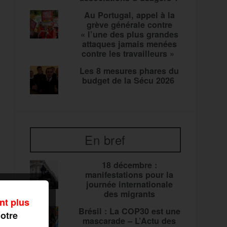
Au Portugal, appel à la
grève générale contre
« l’une des plus grandes
attaques jamais menées
contre les travailleurs »
Les 8 mesures phares du
budget de la Sécu 2026
En bref
18 décembre :
manifestations pour la
journée internationale
des migrants
nt plus
Brésil : La COP30 est une
notre
mascarade – L’Actu des