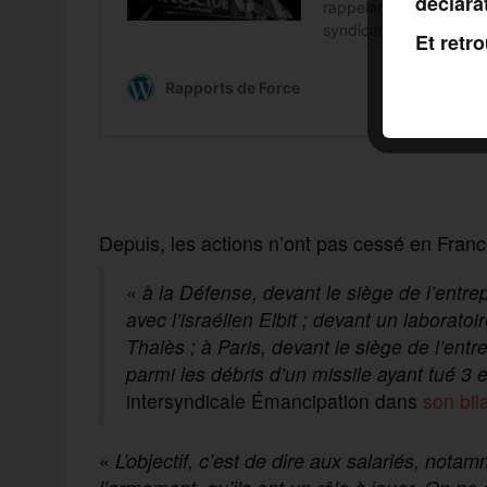
déclara
Et retr
Depuis, les actions n’ont pas cessé en Franc
«
à la Défense, devant le siège de l’entre
avec l’israélien Elbit ; devant un laboratoi
Thalès ; à Paris, devant le siège de l’ent
parmi les débris d’un missile ayant tué 3
intersyndicale Émancipation dans
son bil
«
L’objectif, c’est de dire aux salariés, nota