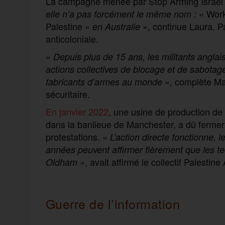
La campagne menée par Stop Arming Israël F
« Work
elle n’a pas forcément le même nom :
Palestine »
», continue Laura. Par
en Australie
anticoloniale.
«
Depuis plus de 15 ans, les militants anglai
actions collectives de blocage et de sabotage
», complète Mat
fabricants d’armes au monde
sécuritaire.
En janvier 2022
, une usine de production de 
dans la banlieue de Manchester, a dû fermer
protestations. «
L’action directe fonctionne, l
années peuvent affirmer fièrement que les t
», avait affirmé le collectif Palestine
Oldham
Guerre de l’information