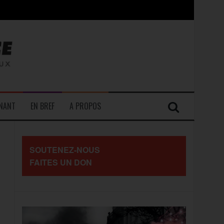
contre les travailleurs »
ENANT
EN BREF
A PROPOS
SOUTENEZ-NOUS
FAITES UN DON