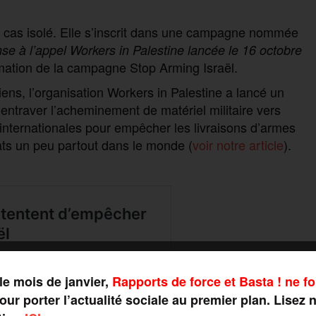
n cas isolé. Elle s’inscrit dans une campagne nommée
se à l’appel Workers in Palestine lancée le 16 octobre
mation de la campagne Stop Arming Israël.
ns, l’organisation Workers in Palestine a lancé un
’entraver l’acheminement de matériel militaire vers
internationales pour empêcher les livraisons d’armes
ats un peu partout dans le monde (
voir notre article
).
le mois de janvier,
Rapports de force et Basta ! ne fo
ur porter l’actualité sociale au premier plan. Lisez 