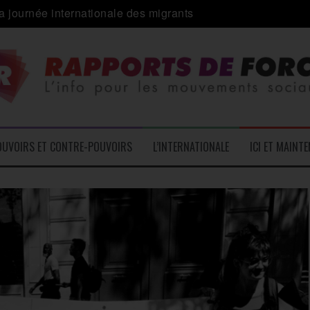
a journée internationale des migrants
 alliance inédite » avec les associations d’usagers ?
e – L’Actu des Oublié.es
ale contre « l’une des plus grandes attaques jamais menées 
: pourquoi ça peut marcher
 le médico-social
OUVOIRS ET CONTRE-POUVOIRS
L’INTERNATIONALE
ICI ET MAINT