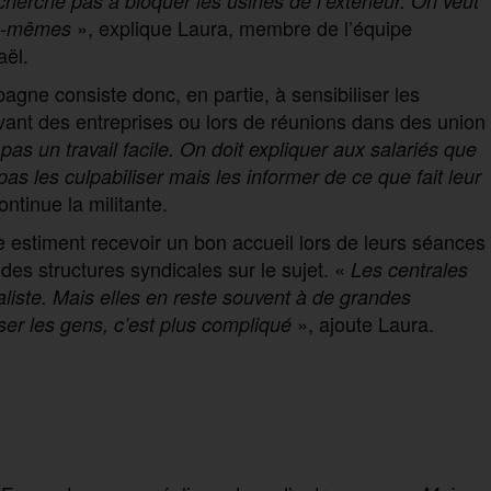
 cherche pas à bloquer les usines de l’extérieur. On veut
», explique Laura, membre de l’équipe
eux-mêmes
aël.
pagne consiste donc, en partie, à sensibiliser les
vant des entreprises ou lors de réunions dans des union
pas un travail facile. On doit expliquer aux salariés que
pas les culpabiliser mais les informer de ce que fait leur
ontinue la militante.
 estiment recevoir un bon accueil lors de leurs séances
 des structures syndicales sur le sujet. «
Les centrales
naliste. Mais elles en reste souvent à de grandes
», ajoute Laura.
iser les gens, c’est plus compliqué