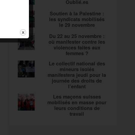
Oublié.es
Soutien à la Palestine :
les syndicats mobilisés
le 29 novembre
Du 22 au 25 novembre :
où manifester contre les
violences faites aux
femmes ?
Le collectif national des
mineurs isolés
manifestera jeudi pour la
journée des droits de
l’enfant
Les maçons suisses
mobilisés en masse pour
leurs conditions de
travail