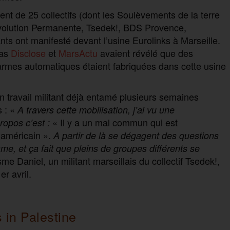
ment de 25 collectifs (dont les Soulèvements de la terre
évolution Permanente, Tsedek!, BDS Provence,
ts ont manifesté devant l’usine Eurolinks à Marseille.
ias
Disclose
et
MarsActu
avaient révélé que des
rmes automatiques étaient fabriquées dans cette usine
n travail militant déjà entamé plusieurs semaines
s : «
A travers cette mobilisation, j’ai vu une
« Il y a un mal commun qui est
ropos c’est :
t américain ».
A partir de là se dégagent des questions
e, et ça fait que pleins de groupes différents se
me Daniel, un militant marseillais du collectif Tsedek!,
er avril.
 in Palestine