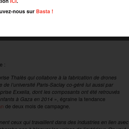
tion
ICI
.
ouvez-nous sur
Basta !
e :
prise Thalès qui collabore à la fabrication de drones
re de l’université Paris-Saclay co-géré lui aussi par
reprise Exxelia, dont les composants ont été retrouvés
 enfants à Gaza en 2014
», égraine la tendance
an
de deux mois de campagne.
mment ceux qui travaillent dans des industries en lien avec