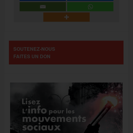
r
b
t
l
a
g
t
o
e
g
r
a
SOUTENEZ-NOUS
o
r
e
a
FAITES UN DON
g
k
m
e
r