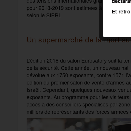
des tensions internationales grandissantes
déclara
pour 2018-2019 sont estimées à + 9 %. En 2016
Et retr
selon le SIPRI.
Un supermarché de la mort su
L’édition 2018 du salon Eurosatory suit la 
de la sécurité. Cette année, un nouveau hall
dévolue aux 1750 exposants, contre 1571 l’a
édition du premier salon de vente d’armes au
Israël. Cependant, quelques nouveaux venus
exposants. Au programme pour les visiteurs :
accès à des conseillers spécialisés par zon
milliers de représentants des forces armées o