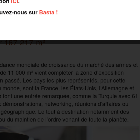
, les prévisions de dépenses en armement dans le monde
tion
ICI
.
, elles totalisaient déjà 549 milliards de dollars,
ouvez-nous sur
Basta !
r 167 217 m²
tendance mondiale de croissance du marché des armes et
 de 11 000 m² vient compléter la zone d’exposition
n passé. Les pays les plus représentés, pour cette
 monde, sont la France, les États-Unis, l’Allemagne et
 font une entrée remarquée, comme la Turquie avec 61
 démonstrations, networking, réunions d’affaires ou
e géographique. Le tout à destination notamment des
u du maintien de l’ordre venant de toute la planète.