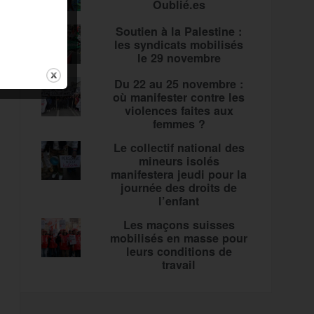
Oublié.es
Soutien à la Palestine :
les syndicats mobilisés
le 29 novembre
Du 22 au 25 novembre :
où manifester contre les
violences faites aux
femmes ?
Le collectif national des
mineurs isolés
manifestera jeudi pour la
journée des droits de
l’enfant
Les maçons suisses
mobilisés en masse pour
leurs conditions de
travail