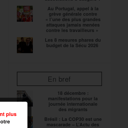
Au Portugal, appel à la
grève générale contre
« l’une des plus grandes
attaques jamais menées
contre les travailleurs »
Les 8 mesures phares du
budget de la Sécu 2026
En bref
18 décembre :
manifestations pour la
journée internationale
des migrants
nt plus
Brésil : La COP30 est une
notre
mascarade – L’Actu des