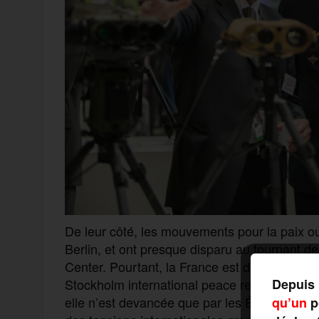
De leur côté, les mouvements pour la paix ou 
Berlin, et ont presque disparu au tournant d
Center. Pourtant, la France est devenue la t
Stockholm international peace research instit
Depuis 
elle n’est devancée que par les États-Unis e
qu’un
po