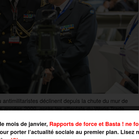
antimilitaristes déclinent depuis la chute du mur de
es années 2000, après les attentats du World Trade
roisième puissance exportatrice d’armes, selon le
ute (SIPRI). Avec 5,2 milliards de dollars d’exportations,
le mois de janvier,
Rapports de force et Basta ! ne fo
t la Russie, sur un marché en forte croissance. Signe
ur porter l’actualité sociale au premier plan. Lisez 