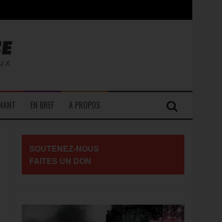
contre les travailleurs »
ENANT
EN BREF
A PROPOS
SOUTENEZ-NOUS
FAITES UN DON