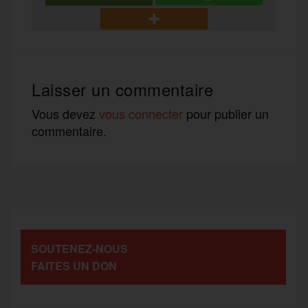
b
t
l
a
g
t
o
e
g
r
a
Laisser un commentaire
o
r
e
a
g
Vous devez
vous connecter
pour publier un
commentaire.
k
m
e
r
SOUTENEZ-NOUS
FAITES UN DON