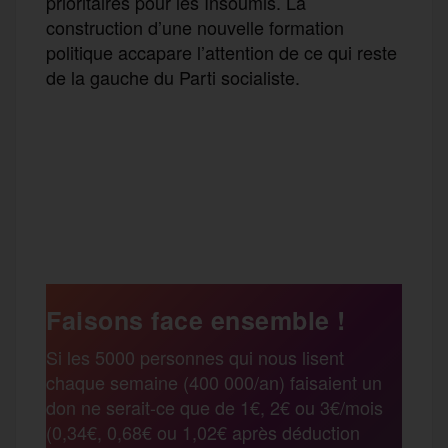
prioritaires pour les Insoumis. La
construction d’une nouvelle formation
politique accapare l’attention de ce qui reste
de la gauche du Parti socialiste.
F
T
E
M
T
a
w
m
e
e
P
c
i
a
s
l
a
e
t
i
s
e
Faisons face ensemble !
r
Si les 5000 personnes qui nous lisent
b
t
l
a
g
chaque semaine (400 000/an) faisaient un
t
don ne serait-ce que de 1€, 2€ ou 3€/mois
o
e
g
r
(0,34€, 0,68€ ou 1,02€ après déduction
a