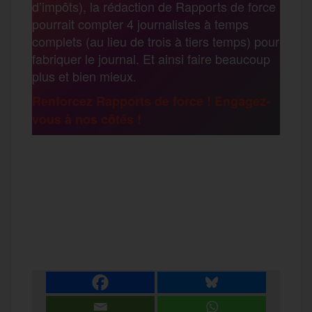
d’impôts), la rédaction de Rapports de force
pourrait compter 4 journalistes à temps
o
r
e
a
complets (au lieu de trois à tiers temps) pour
g
fabriquer le journal. Et ainsi faire beaucoup
k
m
plus et bien mieux.
e
Renforcez Rapports de force ! Engagez-
vous à nos côtés !
r
F
T
E
M
T
a
w
m
e
e
P
c
i
a
s
l
a
e
t
i
s
e
r