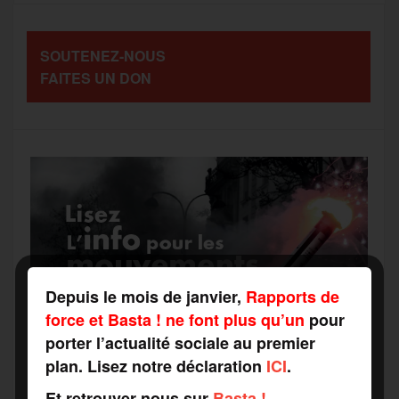
o
e
g
r
a
SOUTENEZ-NOUS
o
r
e
a
FAITES UN DON
g
k
m
e
r
Depuis le mois de janvier,
Rapports de
force et Basta ! ne font plus qu’un
pour
porter l’actualité sociale au premier
plan. Lisez notre déclaration
ICI
.
Et retrouver nous sur
Basta !