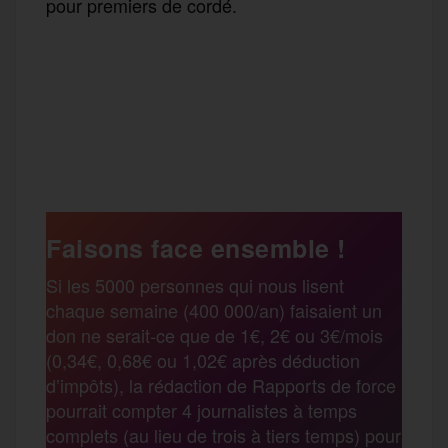
pour premiers de cordé.
F
T
E
M
T
a
w
m
e
e
P
c
i
a
s
l
a
e
t
i
s
e
Faisons face ensemble !
r
Si les 5000 personnes qui nous lisent
b
t
l
a
g
chaque semaine (400 000/an) faisaient un
t
don ne serait-ce que de 1€, 2€ ou 3€/mois
o
e
g
r
(0,34€, 0,68€ ou 1,02€ après déduction
a
d’impôts), la rédaction de Rapports de force
pourrait compter 4 journalistes à temps
o
r
e
a
complets (au lieu de trois à tiers temps) pour
g