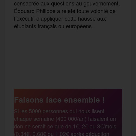
consacrée aux questions au gouvernement,
Édouard Philippe a rejeté toute volonté de
l’exécutif d’appliquer cette hausse aux
étudiants français ou européens.
F
T
E
M
T
a
w
m
e
e
P
c
i
a
s
l
a
e
t
i
s
e
Faisons face ensemble !
r
Si les 5000 personnes qui nous lisent
b
t
l
a
g
chaque semaine (400 000/an) faisaient un
t
don ne serait-ce que de 1€, 2€ ou 3€/mois
o
e
g
r
(0,34€, 0,68€ ou 1,02€ après déduction