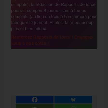
a
d’impôts), la rédaction de Rapports de force
pourrait compter 4 journalistes à temps
o
r
e
a
complets (au lieu de trois à tiers temps) pour
g
fabriquer le journal. Et ainsi faire beaucoup
k
m
plus et bien mieux.
e
Renforcez Rapports de force ! Engagez-
vous à nos côtés !
r
F
T
E
M
T
a
w
m
e
e
P
c
i
a
s
l
a
e
t
i
s
e
r