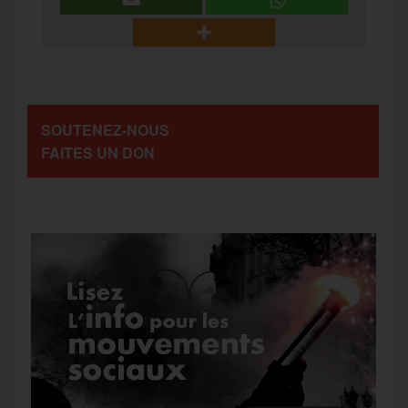
b
t
l
a
g
t
o
e
g
r
a
SOUTENEZ-NOUS
o
r
e
a
FAITES UN DON
g
k
m
e
r