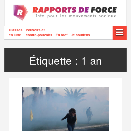
Aller
au
contenu
Classes
Pouvoirs et
en lutte
contre-pouvoirs
En bref
Je soutiens
Étiquette :
1 an