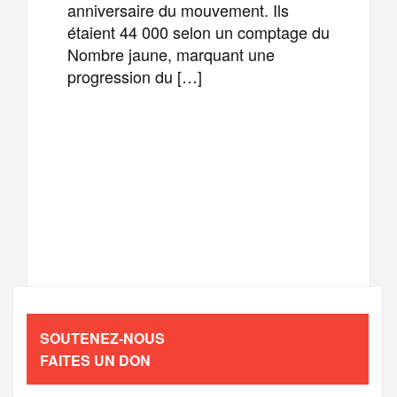
anniversaire du mouvement. Ils
étaient 44 000 selon un comptage du
Nombre jaune, marquant une
progression du […]
F
T
E
M
a
w
m
e
T
P
c
i
a
s
e
a
e
t
i
s
l
r
b
t
l
a
SOUTENEZ-NOUS
e
t
FAITES UN DON
o
e
g