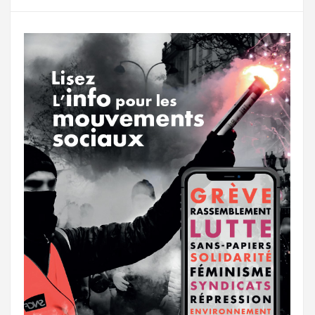
g
a
o
r
e
r
g
k
a
e
m
r