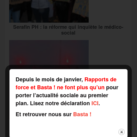
Serafin PH : la réforme qui inquiète le médico-
social
Depuis le mois de janvier,
Rapports de
force et Basta ! ne font plus qu’un
pour
porter l’actualité sociale au premier
plan. Lisez notre déclaration
ICI
.
Et retrouver nous sur
Basta !
Grève du travail social : vers une « alliance
inédite » avec les associations d’usagers ?