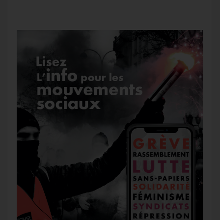
g
a
o
r
e
r
g
k
a
e
m
r