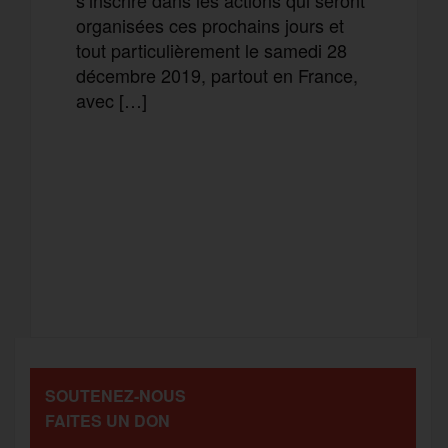
organisées ces prochains jours et
tout particulièrement le samedi 28
décembre 2019, partout en France,
avec […]
F
T
E
M
a
w
m
e
T
P
c
i
a
s
e
a
e
t
i
s
l
r
b
t
l
a
SOUTENEZ-NOUS
e
t
FAITES UN DON
o
e
g