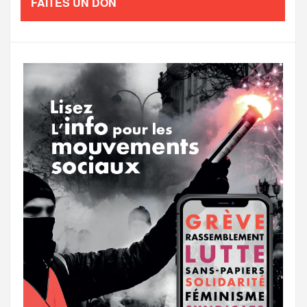
FAITES UN DON
o
e
g
g
a
o
r
e
r
g
k
a
e
m
r