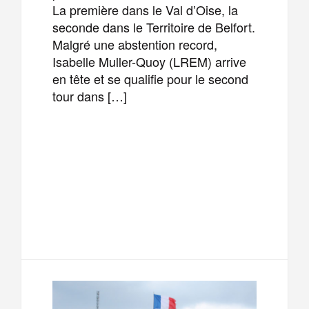
La première dans le Val d’Oise, la
seconde dans le Territoire de Belfort.
Malgré une abstention record,
Isabelle Muller-Quoy (LREM) arrive
en tête et se qualifie pour le second
tour dans […]
F
T
E
M
a
w
m
e
T
P
c
i
a
s
e
a
e
t
i
s
l
r
b
t
l
a