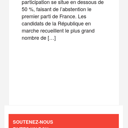
participation se situe en dessous de
50 %, faisant de l’abstention le
premier parti de France. Les
candidats de la République en
marche recueillent le plus grand
nombre de […]
F
T
E
M
a
w
m
e
T
P
c
i
a
s
e
a
e
t
i
s
l
r
b
t
l
a
SOUTENEZ-NOUS
e
t