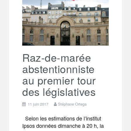
e
t
o
e
g
g
a
o
r
e
r
g
k
a
e
Raz-de-marée
abstentionniste
m
r
au premier tour
des législatives
11 juin 2017
Stéphane Ortega
Selon les estimations de l’institut
Ipsos données dimanche à 20 h, la