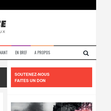
contre les travailleurs »
ENANT
EN BREF
A PROPOS
SOUTENEZ-NOUS
FAITES UN DON