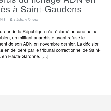
cès à Saint-Gaudens
2018
Stéphane Ortega
reur de la République n’a réclamé aucune peine
abien, un militant anarchiste ayant refusé le
ent de son ADN en novembre dernier. La décision
e en délibéré par le tribunal correctionnel de Saint-
 en Haute-Garonne. […]
F
T
E
M
T
P
a
w
m
e
e
a
c
i
a
s
l
r