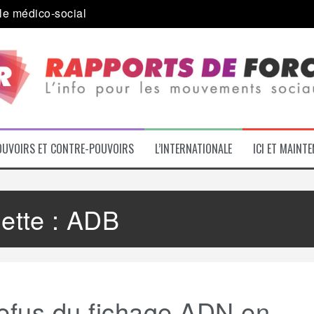
a journée internationale des migrants
 alliance inédite » avec les associations d’usagers ?
e – L’Actu des Oublié.es
ale contre « l’une des plus grandes attaques jamais menées 
: pourquoi ça peut marcher
OUVOIRS ET CONTRE-POUVOIRS
L’INTERNATIONALE
ICI ET MAINT
ette :
ADB
refus du fichage ADN en