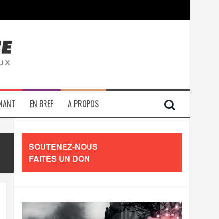
contre les travailleurs »
ENANT
EN BREF
A PROPOS
SOUTENEZ-NOUS
FAITES UN DON