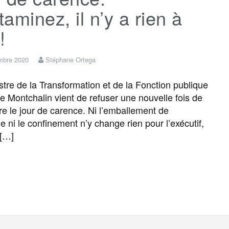
aminez, il n’y a rien à
!
mbre 2020
Stéphane Ortega
tre de la Transformation et de la Fonction publique
e Montchalin vient de refuser une nouvelle fois de
e le jour de carence. Ni l’emballement de
e ni le confinement n’y change rien pour l’exécutif,
 […]
F
T
E
M
T
P
a
w
m
e
e
a
c
i
a
s
l
r