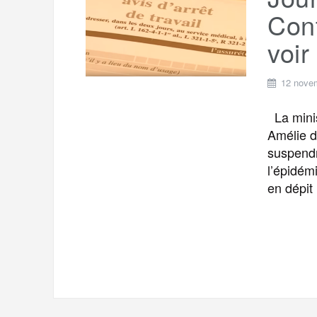
t
e
Cont
r
a
a
voir 
g
m
e
12 nove
r
La minis
Amélie d
suspendr
l’épidémi
en dépit