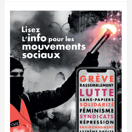
o
r
e
r
g
k
a
e
m
r