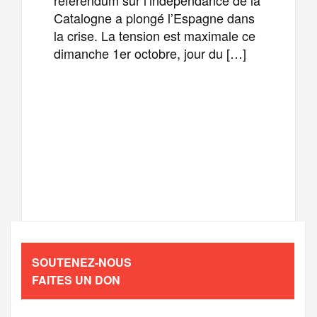
Catalogne a plongé l’Espagne dans
la crise. La tension est maximale ce
dimanche 1er octobre, jour du […]
F
T
E
M
a
w
m
e
T
P
c
i
a
s
e
a
e
t
i
s
l
r
b
t
l
a
SOUTENEZ-NOUS
e
t
FAITES UN DON
o
e
g
g
a