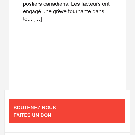
postiers canadiens. Les facteurs ont
engagé une grève tournante dans
tout […]
F
T
E
M
a
w
m
e
T
P
c
i
a
s
e
a
e
t
i
s
l
r
b
t
l
a
SOUTENEZ-NOUS
e
t
FAITES UN DON
o
e
g
g
a