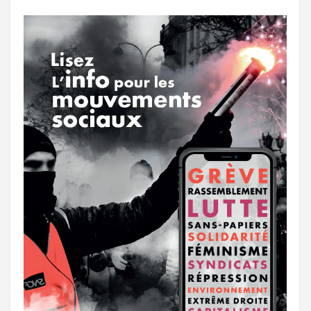
o
r
e
r
g
k
a
e
m
r