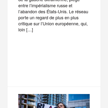
entre l’impérialisme russe et
l’abandon des États-Unis. Le réseau
porte un regard de plus en plus
critique sur l’Union européenne, qui,
loin […]
F
T
E
M
a
w
m
e
T
P
c
i
a
s
e
a
e
t
i
s
l
r
b
t
l
a
e
t