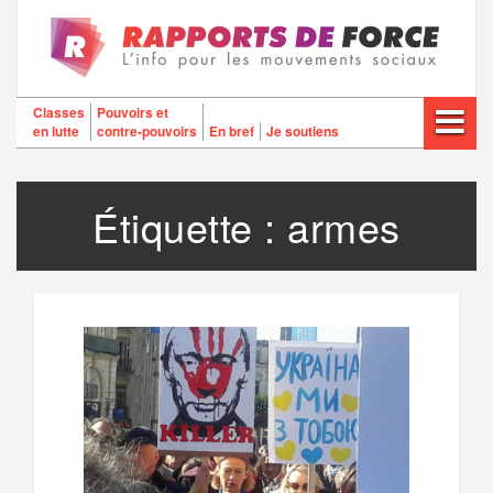
Aller
au
contenu
Classes
Pouvoirs et
en lutte
contre-pouvoirs
En bref
Je soutiens
Étiquette :
armes