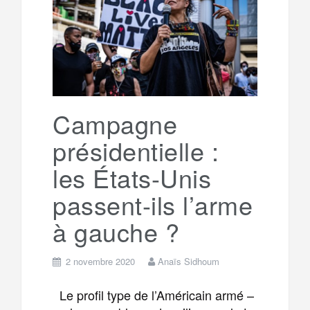
o
e
g
g
a
o
r
e
r
g
k
a
e
Campagne
présidentielle :
m
r
les États-Unis
passent-ils l’arme
à gauche ?
2 novembre 2020
Anaïs Sidhoum
Le profil type de l’Américain armé –