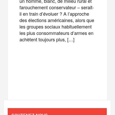
un homme, blanc, de milieu rural et
farouchement conservateur – serait-
il en train d’évoluer ? A l’approche
des élections américaines, alors que
les groupes sociaux habituellement
les plus consommateurs d’armes en
achètent toujours plus, […]
F
T
E
M
a
w
m
e
T
P
c
i
a
s
e
a
e
t
i
s
l
r
b
t
l
a