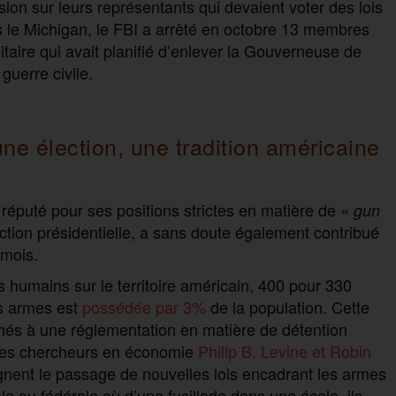
sion sur leurs représentants qui devaient voter des lois
s le Michigan, le FBI a arrêté en octobre 13 membres
aire qui avait planifié d’enlever la Gouverneuse de
 guerre civile.
une élection, une tradition américaine
réputé pour ses positions strictes en matière de «
gun
tion présidentielle, a sans doute également contribué
 mois.
es humains sur le territoire américain, 400 pour 330
es armes est
possédée par 3%
de la population. Cette
chés à une réglementation en matière de détention
 les chercheurs en économie
Philip B. Levine et Robin
ignent le passage de nouvelles lois encadrant les armes
le ou fédérale où d’une fusillade dans une école, ils