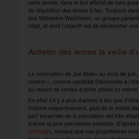
cette année, dans le but affiché de faire pres
de régulation des armes à feu. Toujours dan
des Wolverine Watchmen, un groupe paramilit
l’état, et dont l’objectif est de déclencher une
Acheter des armes la veille d’
La nomination de Joe Biden au mois de juin, 
», comme candidat Démocrate à l’élec
control
au record de ventes d’arme atteint ce même
En effet s’il y a plus d’armes à feu que d’êtr
millions respectivement, plus de la moitié d
part surarmée de la population est très atta
d’arme la plus permissive possible. D’après
McKnight
, lorsque que ces propriétaires cra
à feu, que ce soit à cause d’une élection loca