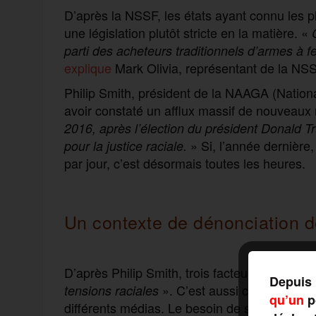
D’après la NSSF, les états ayant connu les 
une législation plutôt stricte en la matière. «
parti des acheteurs traditionnels d’armes à f
explique
Mark Olivia, représentant de la NSS
Philip Smith, président de la NAAGA (Nation
avoir constaté un afflux massif de nouvea
2016, après l’élection du président Donald Tr
» Si, l’année dernièr
pour la justice raciale.
par jour, c’est désormais toutes les heures.
Un contexte de dénonciation d
D’après Philip Smith, trois facteurs sont à l’
Depuis 
». C’est aussi ce qu’il semb
tensions raciales
qu’un
po
différents médias. Le besoin de se protéger 