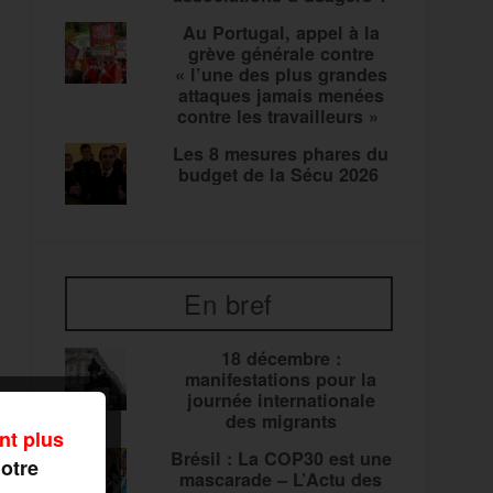
Au Portugal, appel à la
grève générale contre
« l’une des plus grandes
attaques jamais menées
contre les travailleurs »
Les 8 mesures phares du
budget de la Sécu 2026
En bref
18 décembre :
manifestations pour la
journée internationale
des migrants
nt plus
Brésil : La COP30 est une
notre
mascarade – L’Actu des