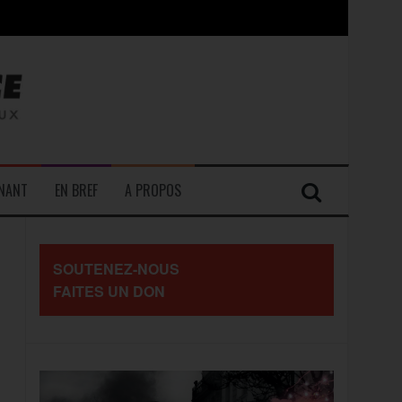
contre les travailleurs »
ENANT
EN BREF
A PROPOS
SOUTENEZ-NOUS
FAITES UN DON