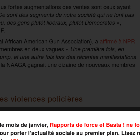
plus fortes augmentations des ventes sont ceux ayant
Ce sont des segments de notre société qui ne font pas
»,
eu, des gens plutôt libéraux, plutôt Démocrates
F.
al African American Gun Association), a
affirmé à NPR
ux membres en deux vagues «
Une première fois, en
ump, et une autre fois lors des récentes manifestations
e, la NAAGA gagnait une dizaine de nouveaux membres
es violences policières
œuvre : «
le climat politique actuel, la pandémie et les
le mois de janvier,
Rapports de force et Basta ! ne fo
le ressortir d’interviews individuelles rapportées dans
ur porter l’actualité sociale au premier plan. Lisez 
dans un climat de dénonciation des violences policières