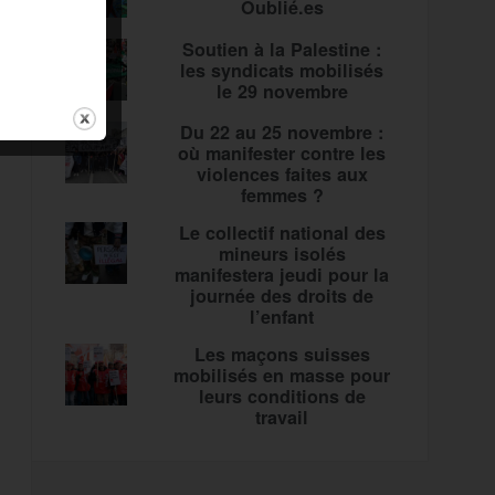
Oublié.es
Soutien à la Palestine :
les syndicats mobilisés
le 29 novembre
Du 22 au 25 novembre :
où manifester contre les
violences faites aux
femmes ?
Le collectif national des
mineurs isolés
manifestera jeudi pour la
journée des droits de
l’enfant
Les maçons suisses
mobilisés en masse pour
leurs conditions de
travail