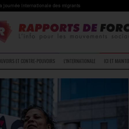
a journée internationale des migrants
 alliance inédite » avec les associations d’usagers ?
e – L’Actu des Oublié.es
ale contre « l’une des plus grandes attaques jamais menées 
: pourquoi ça peut marcher
 le médico-social
OUVOIRS ET CONTRE-POUVOIRS
L’INTERNATIONALE
ICI ET MAINT