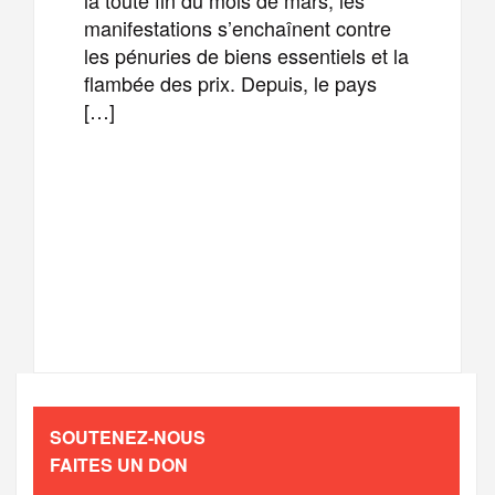
manifestations s’enchaînent contre
les pénuries de biens essentiels et la
flambée des prix. Depuis, le pays
[…]
F
T
E
M
a
w
m
e
T
P
c
i
a
s
e
a
e
t
i
s
l
r
b
t
l
a
SOUTENEZ-NOUS
e
t
FAITES UN DON
o
e
g