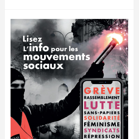
g
a
o
r
e
r
g
k
a
e
m
r