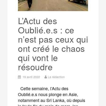
L’Actu des
Oublié.e.s : ce
n’est pas ceux qui
ont créé le chaos
qui vont le
résoudre
19 avril 2022
La rédaction
Cette semaine, l’Actu des
Oublié.e.s nous plonge en Asie,
notamment au Sri Lanka, où depuis
la toute fin du mois de mars, les