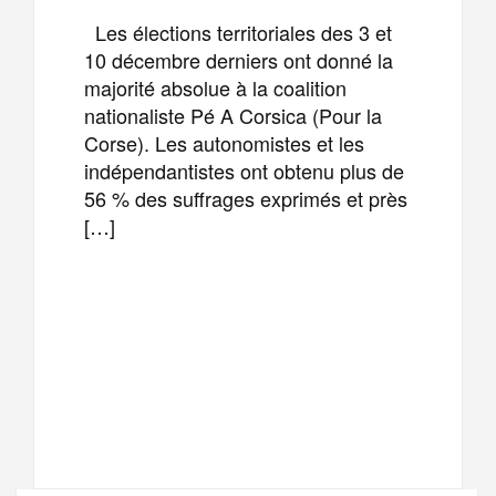
Les élections territoriales des 3 et
10 décembre derniers ont donné la
majorité absolue à la coalition
nationaliste Pé A Corsica (Pour la
Corse). Les autonomistes et les
indépendantistes ont obtenu plus de
56 % des suffrages exprimés et près
[…]
F
T
E
M
a
w
m
e
T
P
c
i
a
s
e
a
e
t
i
s