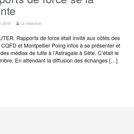
onte
e 2018
La rédaction
R. Rapports de force était invité aux côtés des
 CQFD et Montpellier Poing infos à se présenter et
des médias de lutte à l’Astragale à Sète. C’était le
mbre. En attendant la diffusion des échanges […]
F
T
E
M
T
P
a
w
m
e
e
a
c
i
a
s
l
r
e
t
i
s
e
t