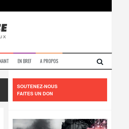
contre les travailleurs »
ENANT
EN BREF
A PROPOS
SOUTENEZ-NOUS
FAITES UN DON