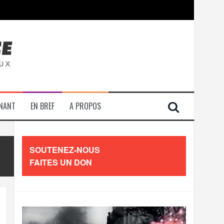
contre les travailleurs »
ENANT
EN BREF
A PROPOS
SOUTENEZ-NOUS
FAITES UN DON