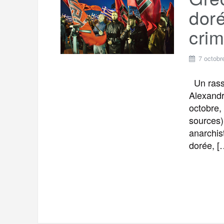
t
e
doré
r
a
a
crim
g
m
e
7 octobr
r
Un rass
Alexandr
octobre,
sources)
anarchis
dorée, [