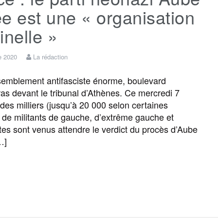
e est une « organisation
inelle »
e 2020
La rédaction
emblement antifasciste énorme, boulevard
as devant le tribunal d’Athènes. Ce mercredi 7
 des milliers (jusqu’à 20 000 selon certaines
 de militants de gauche, d’extrême gauche et
tes sont venus attendre le verdict du procès d’Aube
…]
F
T
E
M
T
P
a
w
m
e
e
a