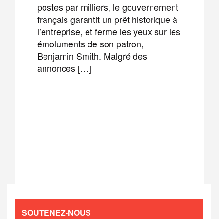
postes par milliers, le gouvernement
français garantit un prêt historique à
l’entreprise, et ferme les yeux sur les
émoluments de son patron,
Benjamin Smith. Malgré des
annonces […]
F
T
E
M
a
w
m
e
T
P
c
i
a
s
e
a
e
t
i
s
l
r
b
t
l
a
SOUTENEZ-NOUS