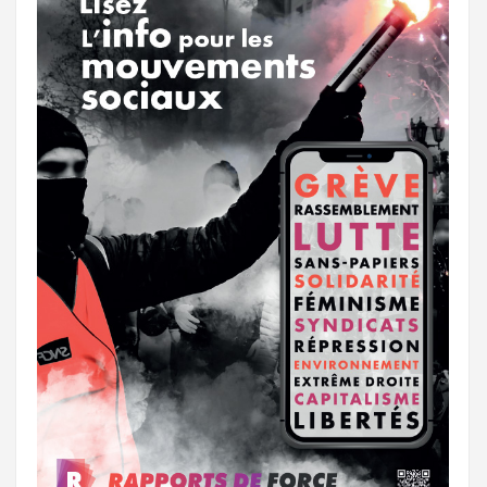
a
e
m
r