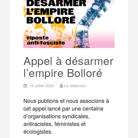
e
t
o
e
g
g
a
o
r
e
r
g
k
a
e
Appel à désarmer
l’empire Bolloré
m
r
16 juillet 2024
La rédaction
Nous publions et nous associons à
cet appel lancé par une centaine
d’organisations syndicales,
antiracistes, féministes et
écologistes.