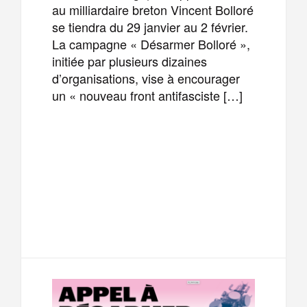
au milliardaire breton Vincent Bolloré
se tiendra du 29 janvier au 2 février.
La campagne « Désarmer Bolloré »,
initiée par plusieurs dizaines
d’organisations, vise à encourager
un « nouveau front antifasciste […]
F
T
E
M
a
w
m
e
T
P
c
i
a
s
e
a
e
t
i
s
l
r
b
t
l
a