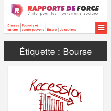
Aller
au
contenu
Classes
Pouvoirs et
en lutte
contre-pouvoirs
En bref
Je soutiens
Étiquette :
Bourse