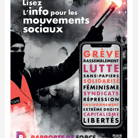
a
e
m
r