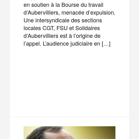
en soutien à la Bourse du travail
d’Aubervilliers, menacée d’expulsion.
Une intersyndicale des sections
locales CGT, FSU et Solidaires
d’Aubervilliers est à l’origine de
l’appel. L’audience judiciaire en […]
F
T
E
M
a
w
m
e
T
P
c
i
a
s
e
a
e
t
i
s
l
r
b
t
l
a