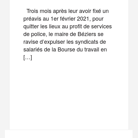
Trois mois après leur avoir fixé un
préavis au 1er février 2021, pour
quitter les lieux au profit de services
de police, le maire de Béziers se
ravise d’expulser les syndicats de
salariés de la Bourse du travail en
[…]
F
T
E
M
a
w
m
e
T
P
c
i
a
s
e
a
e
t
i
s
l
r