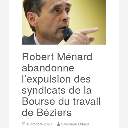
e
t
o
e
g
g
a
o
r
e
r
g
k
a
e
Robert Ménard
abandonne
m
r
l’expulsion des
syndicats de la
Bourse du travail
de Béziers
8 octobre 2020
Stéphane Ortega