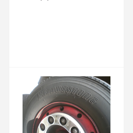
F
T
E
M
a
w
m
e
T
P
c
i
a
s
e
a
e
t
i
s
l
r
b
t
l
a
e
t
o
e
g
g
a
o
r
e
r
g