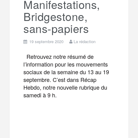
Manifestations,
Bridgestone,
m
r
sans-papiers
19 septembre 2020
La rédaction
Retrouvez notre résumé de
l’information pour les mouvements
sociaux de la semaine du 13 au 19
septembre. C’est dans Récap
Hebdo, notre nouvelle rubrique du
samedi à 9 h.
F
T
E
M
a
w
m
e
T
P