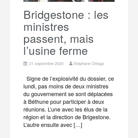
k
a
e
Bridgestone : les
ministres
m
r
passent, mais
l’usine ferme
21 septembre 2020
Stéphane Ortega
Signe de l’explosivité du dossier, ce
lundi, pas moins de deux ministres
du gouvernement se sont déplacées
à Béthune pour participer à deux
réunions. L’une avec les élus de la
région et la direction de Brigestone.
L’autre ensuite avec […]