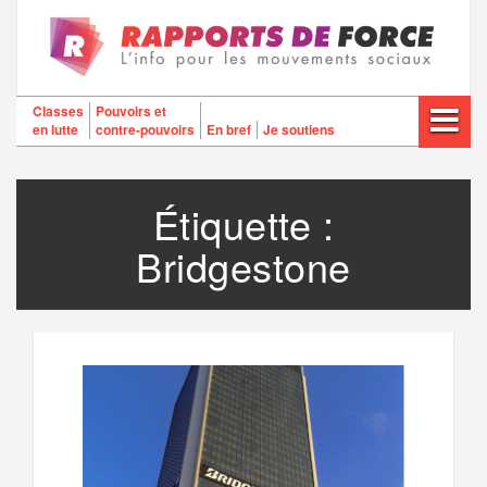
Aller
au
contenu
Classes
Pouvoirs et
en lutte
contre-pouvoirs
En bref
Je soutiens
Étiquette :
Bridgestone