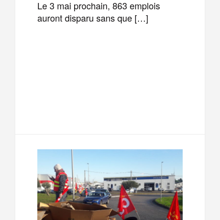
Le 3 mai prochain, 863 emplois
auront disparu sans que […]
F
T
E
M
a
w
m
e
T
P
c
i
a
s
e
a
e
t
i
s
l
r
b
t
l
a
e
t
o
e
g
g
a
o
r
e