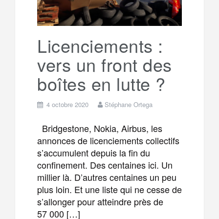
r
g
k
a
e
Licenciements :
vers un front des
m
r
boîtes en lutte ?
4 octobre 2020
Stéphane Ortega
Bridgestone, Nokia, Airbus, les
annonces de licenciements collectifs
s’accumulent depuis la fin du
confinement. Des centaines ici. Un
millier là. D’autres centaines un peu
plus loin. Et une liste qui ne cesse de
s’allonger pour atteindre près de
57 000 […]