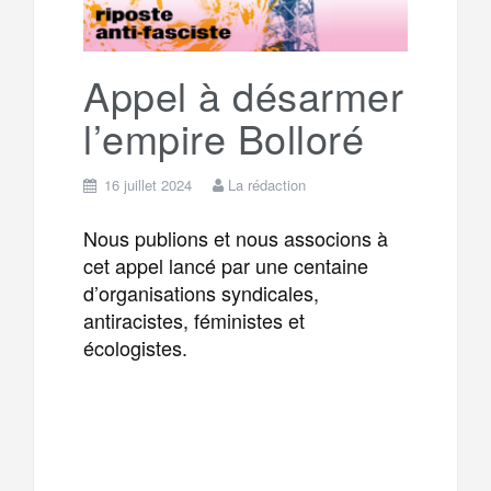
Appel à désarmer
l’empire Bolloré
16 juillet 2024
La rédaction
Nous publions et nous associons à
cet appel lancé par une centaine
d’organisations syndicales,
antiracistes, féministes et
écologistes.
F
T
E
M
a
w
m
e