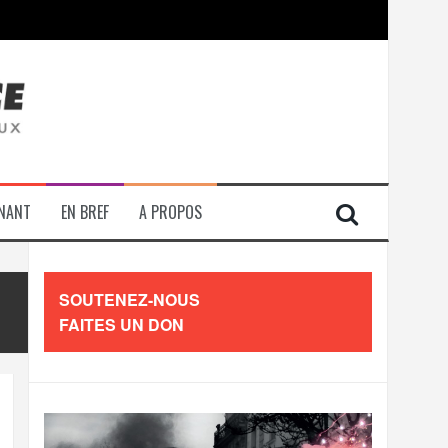
contre les travailleurs »
ENANT
EN BREF
A PROPOS
SOUTENEZ-NOUS
FAITES UN DON