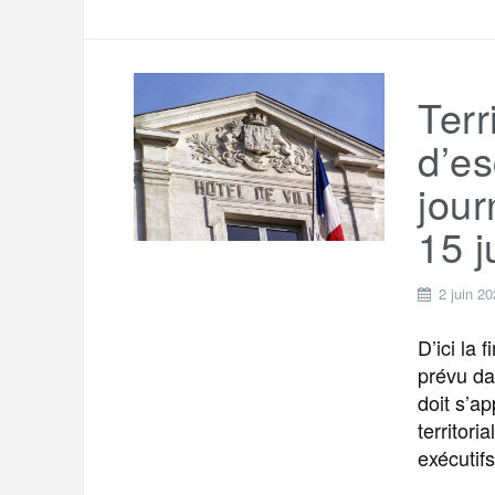
Terr
d’e
jour
15 j
2 juin 2
D’ici la
prévu da
doit s’a
territor
exécutif