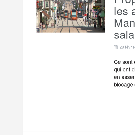
t
e
les 
r
a
a
Mans
g
m
sala
e
r
28 févri
Ce sont 
qui ont d
en assem
blocage 