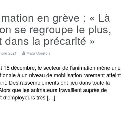
c
i
a
s
l
r
imation en grève : « Là
e
t
i
s
e
t
’on se regroupe le plus,
b
t
l
a
g
a
t dans la précarité »
o
e
g
r
g
mbre 2021
Maïa Courtois
t 15 décembre, le secteur de l’animation mène une
o
r
e
a
e
tionale à un niveau de mobilisation rarement atteint
nt. Des rassemblements ont lieu dans toute la
k
m
r
Alors que les animateurs travaillent auprès de
et d’employeurs très […]
F
T
E
M
T
P
a
w
m
e
e
a