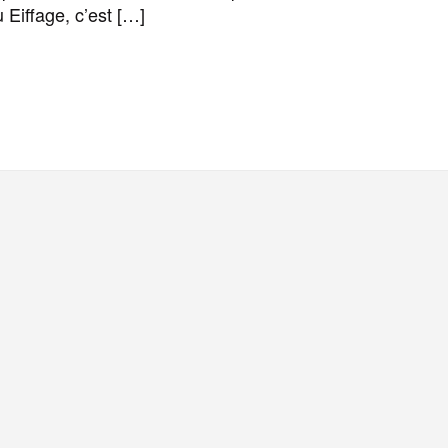
 Eiffage, c’est […]
F
T
E
M
T
P
a
w
m
e
e
a
c
i
a
s
l
r
e
t
i
s
e
t
b
t
l
a
g
a
o
e
g
r
g
o
r
e
a
e