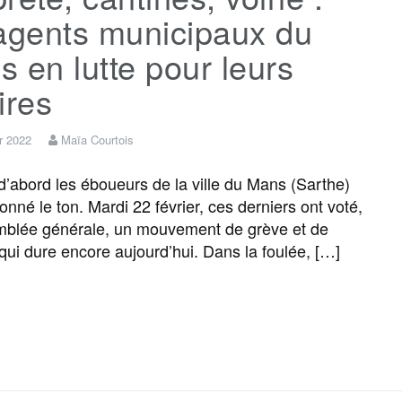
agents municipaux du
 en lutte pour leurs
ires
er 2022
Maïa Courtois
d’abord les éboueurs de la ville du Mans (Sarthe)
onné le ton. Mardi 22 février, ces derniers ont voté,
blée générale, un mouvement de grève et de
qui dure encore aujourd’hui. Dans la foulée, […]
F
T
E
M
T
P
a
w
m
e
e
a