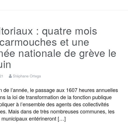
c
i
a
s
l
r
itoriaux : quatre mois
e
t
i
s
e
t
scarmouches et une
b
t
l
a
g
a
née nationale de grève le
uin
o
e
g
r
g
021
Stéphane Ortega
o
r
e
a
e
 fin de l’année, le passage aux 1607 heures annuelles
ns la loi de transformation de la fonction publique
k
m
r
ppliquer à l’ensemble des agents des collectivités
iales. Mais dans de très nombreuses communes, les
s municipaux entérineront […]