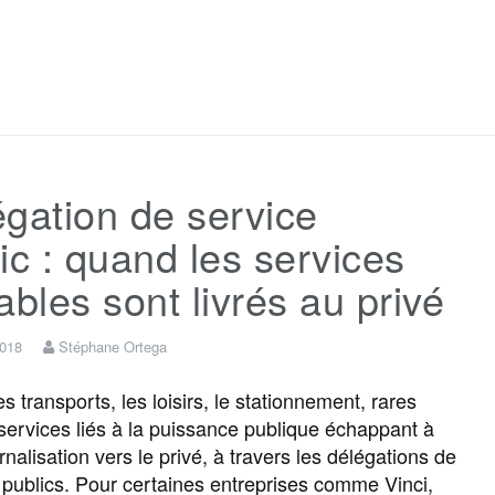
F
T
E
M
T
P
a
w
m
e
e
a
c
i
a
s
l
r
gation de service
e
t
i
s
e
t
ic : quand les services
b
t
l
a
g
a
ables sont livrés au privé
o
e
g
r
g
2018
Stéphane Ortega
s transports, les loisirs, le stationnement, rares
o
r
e
a
e
 services liés à la puissance publique échappant à
nalisation vers le privé, à travers les délégations de
k
m
r
 publics. Pour certaines entreprises comme Vinci,