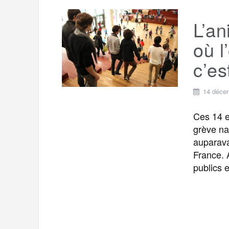
L’an
où l
c’es
14 déce
Ces 14 e
grève na
auparava
France. 
publics 