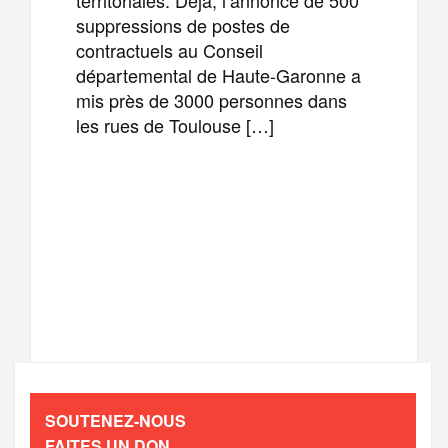
suppressions de postes de
contractuels au Conseil
départemental de Haute-Garonne a
mis près de 3000 personnes dans
les rues de Toulouse […]
F
T
E
M
a
w
m
e
T
P
c
i
a
s
e
a
e
t
i
s
l
r
b
t
l
a
SOUTENEZ-NOUS
e
t
FAITES UN DON