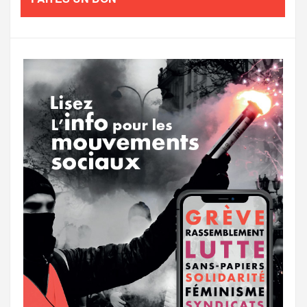
o
e
g
g
a
o
r
e
r
g
k
a
e
m
r