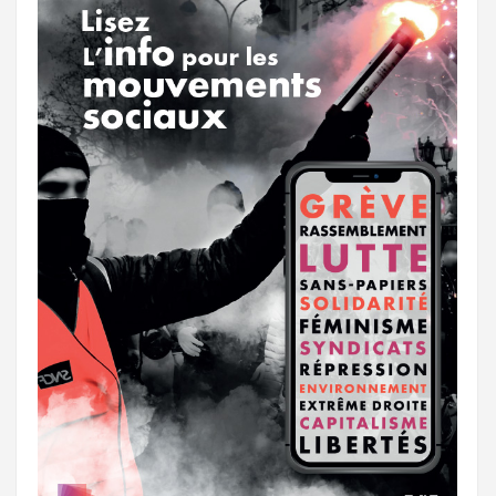
k
a
e
m
r