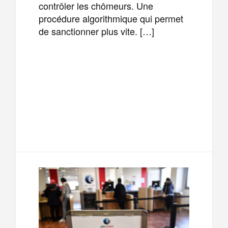
contrôler les chômeurs. Une
procédure algorithmique qui permet
de sanctionner plus vite. […]
F
T
E
M
a
w
m
e
T
P
c
i
a
s
e
a
e
t
i
s
l
r
b
t
l
a
e
t
o
e
g
g
a