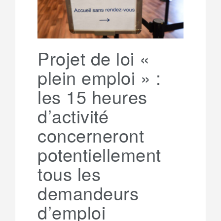
o
r
e
r
g
k
a
e
Projet de loi «
plein emploi » :
m
r
les 15 heures
d’activité
concerneront
potentiellement
tous les
demandeurs
d’emploi