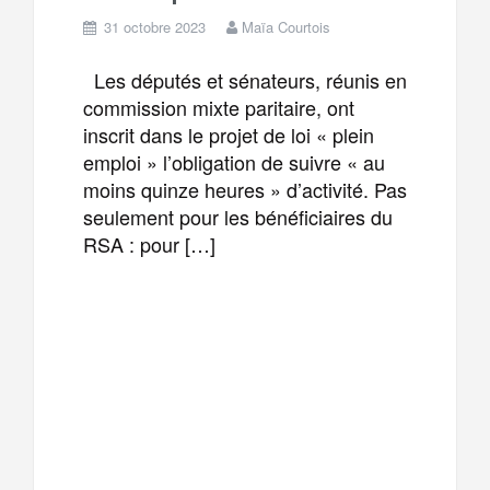
31 octobre 2023
Maïa Courtois
Les députés et sénateurs, réunis en
commission mixte paritaire, ont
inscrit dans le projet de loi « plein
emploi » l’obligation de suivre « au
moins quinze heures » d’activité. Pas
seulement pour les bénéficiaires du
RSA : pour […]
F
T
E
M
a
w
m
e
T
P
c
i
a
s
e
a