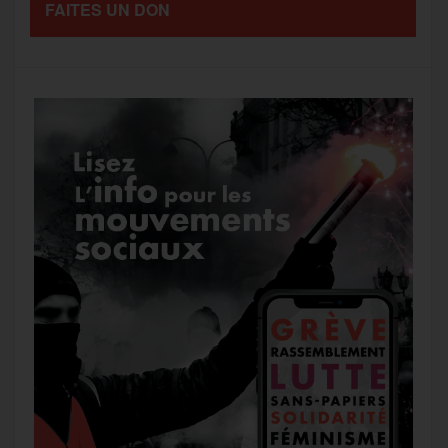
FAITES UN DON
g
k
m
e
r