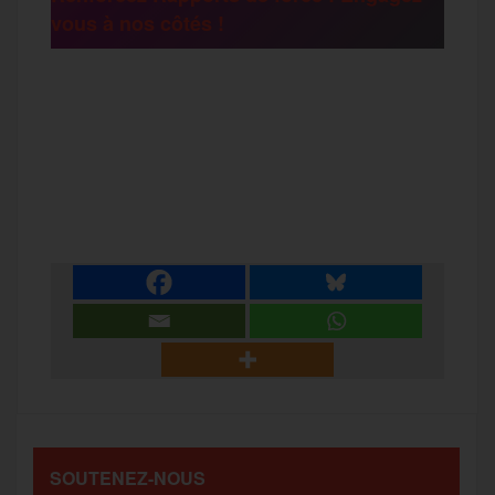
vous à nos côtés !
r
F
T
E
M
T
a
w
m
e
e
P
c
i
a
s
l
a
e
t
i
s
e
r
b
t
l
a
g
t
o
e
g
r
a
SOUTENEZ-NOUS
o
r
e
a