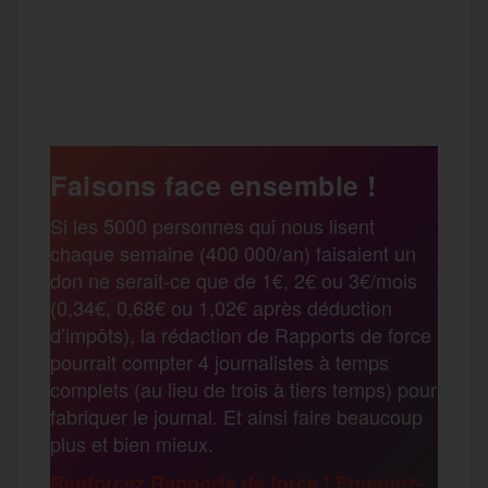
a
w
m
e
e
P
c
i
a
s
l
a
e
t
i
s
e
Faisons face ensemble !
r
Si les 5000 personnes qui nous lisent
b
t
l
a
g
chaque semaine (400 000/an) faisaient un
t
don ne serait-ce que de 1€, 2€ ou 3€/mois
o
e
g
r
(0,34€, 0,68€ ou 1,02€ après déduction
a
d’impôts), la rédaction de Rapports de force
pourrait compter 4 journalistes à temps
o
r
e
a
complets (au lieu de trois à tiers temps) pour
g
fabriquer le journal. Et ainsi faire beaucoup
k
m
plus et bien mieux.
e
Renforcez Rapports de force ! Engagez-