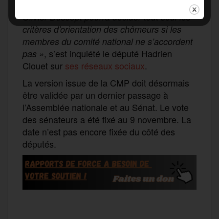
(article 4). Autrement dit :
solidarités »
«
Olivier Dussopt pourra décider tout seul les
critères d’orientation des chômeurs si les
membres du comité national ne s’accordent
, s’est inquiété le député Hadrien
pas »
Clouet sur
ses réseaux sociaux
.
La version issue de la CMP doit désormais
être validée par un dernier passage à
l’Assemblée nationale et au Sénat. Le vote
des sénateurs a été fixé au 9 novembre. La
date n’est pas encore fixée du côté des
députés.
F
T
E
M
T