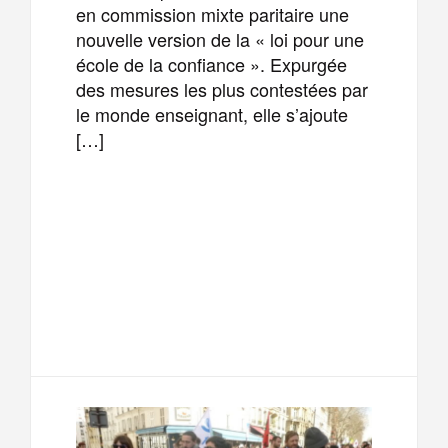
en commission mixte paritaire une
nouvelle version de la « loi pour une
école de la confiance ». Expurgée
des mesures les plus contestées par
le monde enseignant, elle s’ajoute
[…]
F
T
E
M
a
w
m
e
T
P
c
i
a
s
e
a
e
t
i
s
l
r
b
t
l
a