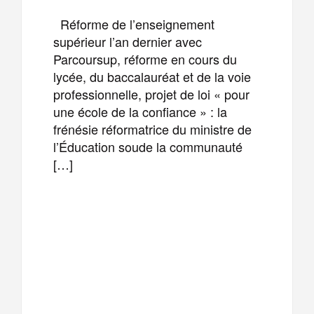
Réforme de l’enseignement
supérieur l’an dernier avec
Parcoursup, réforme en cours du
lycée, du baccalauréat et de la voie
professionnelle, projet de loi « pour
une école de la confiance » : la
frénésie réformatrice du ministre de
l’Éducation soude la communauté
[…]
F
T
E
M
a
w
m
e
T
P
c
i
a
s
e
a