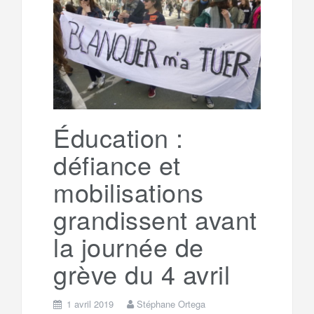
e
t
o
e
g
g
a
o
r
e
r
g
k
a
e
Éducation :
défiance et
m
r
mobilisations
grandissent avant
la journée de
grève du 4 avril
1 avril 2019
Stéphane Ortega