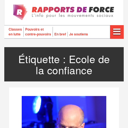
Aller
au
contenu
Classes
Pouvoirs et
en lutte
contre-pouvoirs
En bref
Je soutiens
Étiquette :
Ecole de
la confiance